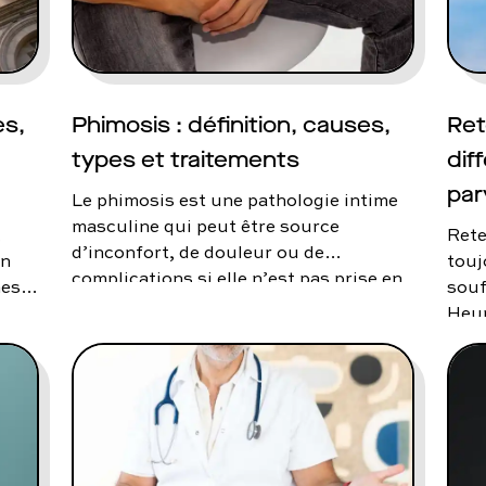
utes nos pathologies
sexuelles
es,
Phimosis : définition, causes,
Ret
types et traitements
dif
par
Le phimosis est une pathologie intime
masculine qui peut être source
,
Rete
d’inconfort, de douleur ou de
on
touj
complications si elle n’est pas prise en
es,
souf
charge. Ce problème concerne aussi
Heur
bien les enfants que les adultes et
et s
mérite une explication claire et des
l’éj
solutions adaptées.
retr
sati
pren
qui 