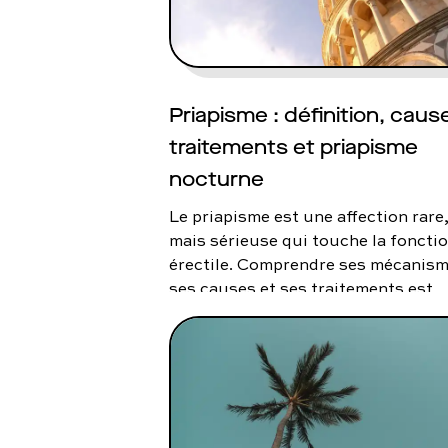
To
Programmes digitaux
Priapisme : définition, caus
traitements et priapisme
nocturne
Le priapisme est une affection rare
mais sérieuse qui touche la foncti
érectile. Comprendre ses mécanism
ses causes et ses traitements est
essentiel, car une prise en charge
rapide peut éviter des séquelles
irréversibles.