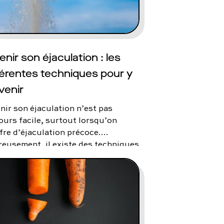
contact@charles.co
enir son éjaculation : les
férentes techniques pour y
venir
nir son éjaculation n’est pas
ours facile, surtout lorsqu’on
fre d’éjaculation précoce.
eusement, il existe des techniques
olutions pour parvenir à retarder
aculation efficacement et, ainsi,
ouver une vie sexuelle
sfaisante. Alors, comment s’y
dre ? Qu’en est-il des personnes
cherchent à contrôler leur