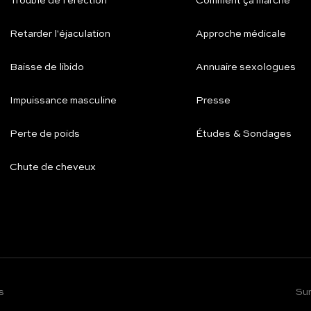
Trouble de l'érection
Comment ça marche
Retarder l'éjaculation
Approche médicale
Baisse de libido
Annuaire sexologues
Impuissance masculine
Presse
Perte de poids
Études & Sondages
Chute de cheveux
s
Su