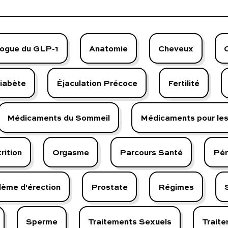
quels cas le consulter ? On vous
explique tout.
ogue du GLP-1
Anatomie
Cheveux
iabète
Éjaculation Précoce
Fertilité
Médicaments du Sommeil
Médicaments pour le
rition
Orgasme
Parcours Santé
Pén
lème d'érection
Prostate
Régimes
Sperme
Traitements Sexuels
Traite