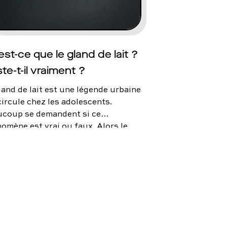
ulation dans le cadre du tantrisme
 vous dit tout.
est-ce que le gland de lait ?
ste-t-il vraiment ?
land de lait est une légende urbaine
circule chez les adolescents.
coup se demandent si ce
omène est vrai ou faux. Alors le
d de lait existe-t-il vraiment ? On
 dit tout !