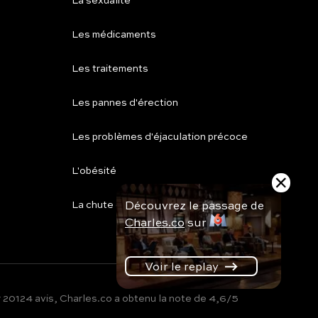
La sexualité
Les médicaments
Les traitements
Les pannes d'érection
Les problèmes d'éjaculation précoce
L'obésité
Découvrez le passage de
La chute de cheveux
Charles.co
sur
Voir le replay
r
20124
avis, Charles.co a obtenu la note de
4,6
/
5