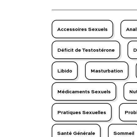
Accessoires Sexuels
Anal
Déficit de Testostérone
D
Libido
Masturbation
Médicaments Sexuels
Nut
Pratiques Sexuelles
Prob
Santé Générale
Sommeil