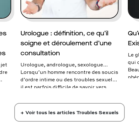
éjac
? On
ces
Urologue : définition, ce qu’il
Qu’
soigne et déroulement d’une
Exi
es
consultation
Le g
qui 
ujet
Urologue, andrologue, sexologue…
Beau
dre
Lorsqu’un homme rencontre des soucis
phén
d’ordre intime ou des troubles sexuels,
glan
il est parfois difficile de savoir vers
vous
 On
quel spécialiste se diriger. L’urologue
propose une prise en charge plus
globale que ses confrères puisqu’il
+ Voir tous les articles
Troubles Sexuels
traite les problématiques liées à la fois
au système urinaire et à l’appareil
génital masculin. Qui est-il ? Dans