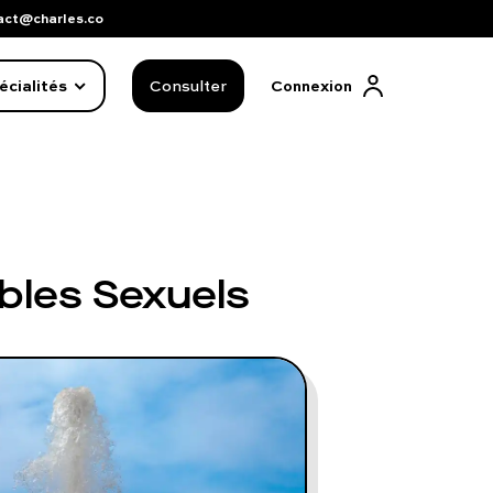
act@charles.co
écialités
Consulter
Connexion
ubles Sexuels
FAQ complète
01 86 65 17 33