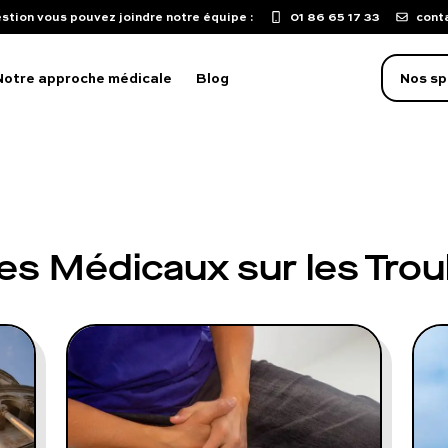
stion vous pouvez joindre notre équipe :
01 86 65 17 33
cont
Notre approche médicale
Blog
Nos sp
oblème d'érection
aculation précoce
les Médicaux sur les Tro
isse de libido
mpuissance
oubles sexuels
ST
uton sur le pénis