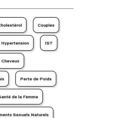
Cholestérol
Couples
Hypertension
IST
s Cheveux
is
Perte de Poids
Santé de la Femme
ments Sexuels Naturels