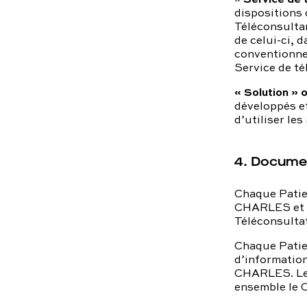
dispositions 
Téléconsultan
de celui-ci, 
conventionnel
Service de té
« Solution »
développés e
d’utiliser les
4. Docume
Chaque Patien
CHARLES et a
Téléconsulta
Chaque Patien
d’information
CHARLES. Les
ensemble le C