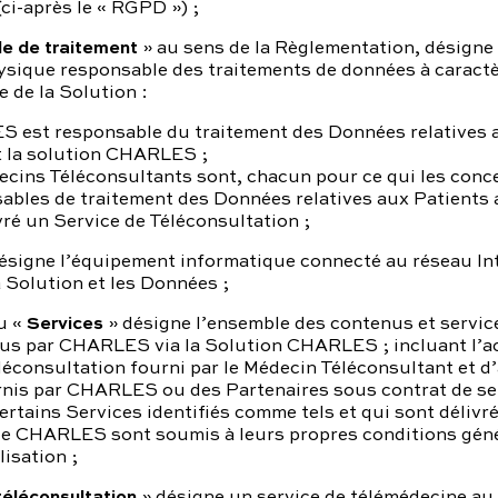
ci-après le « RGPD ») ;
e de traitement
» au sens de la Règlementation, désigne
ysique responsable des traitements de données à caract
e de la Solution :
 est responsable du traitement des Données relatives 
t la solution CHARLES ;
cins Téléconsultants sont, chacun pour ce qui les conc
bles de traitement des Données relatives aux Patients 
vré un Service de Téléconsultation ;
ésigne l’équipement informatique connecté au réseau Int
 Solution et les Données ;
Services
u «
» désigne l’ensemble des contenus et servic
dus par CHARLES via la Solution CHARLES ; incluant l’a
léconsultation fourni par le Médecin Téléconsultant et d
rnis par CHARLES ou des Partenaires sous contrat de se
tains Services identifiés comme tels et qui sont délivré
de CHARLES sont soumis à leurs propres conditions géné
lisation ;
téléconsultation
» désigne un service de télémédecine au