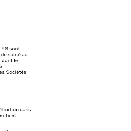
RLES sont
 de santé au
 dont le
G
es Sociétés
éfinition dans
ente et