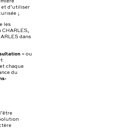
emière
et d’utiliser
urisée ;
e les
ion CHARLES,
 CHARLES dans
sultation
» ou
et
 et chaque
rance du
ns-
’être
Solution
ctère