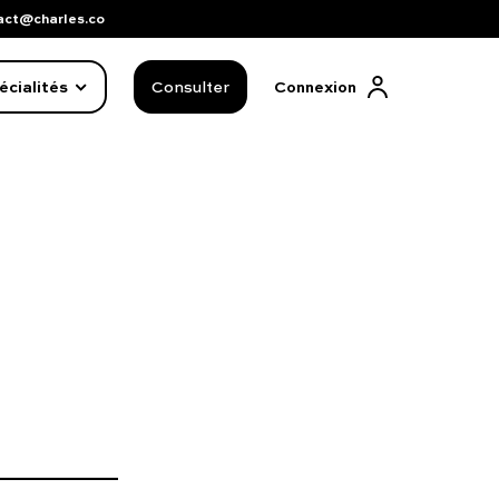
act@charles.co
écialités
Consulter
Connexion
FAQ complète
01 86 65 17 33