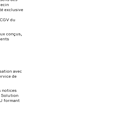
decin
té exclusive
s CGV du
aux conçus,
ients
sation avec
rvice de
s notices
a Solution
VU formant