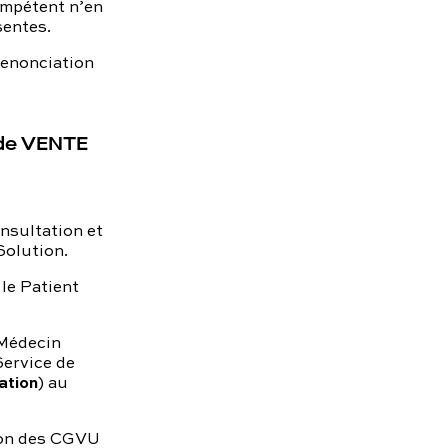
ompétent n’en
sentes.
renonciation
 de VENTE
nsultation et
Solution.
le Patient
 Médecin
Service de
ation
) au
tion des CGVU