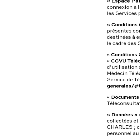
« Espace Pat
connexion à l
les Services
« Conditions 
présentes con
destinées à 
le cadre des 
Conditions 
«
CGVU Téléc
«
d’utilisation
Médecin Téléc
Service de Té
generales/#t
Documents 
«
Téléconsultat
« Données »
d
collectées et 
CHARLES ; ce
personnel au 