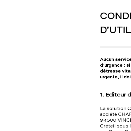
To
CONDI
Programmes digitaux
D’UTI
Aucun servic
d’urgence : s
détresse vita
urgente, il do
1. Editeur 
La solution 
société CHAR
94300 VINCEN
Créteil sous