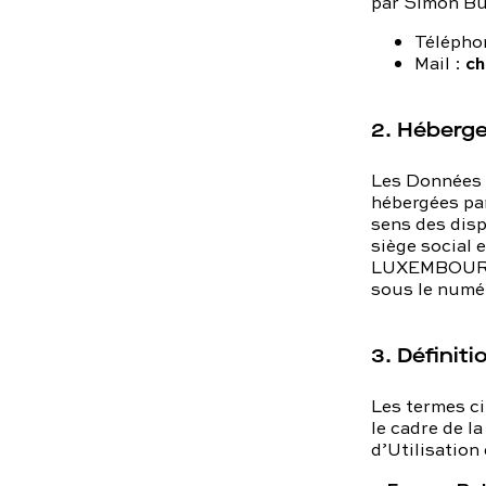
par Simon Bur
Télépho
ch
Mail :
2. Héberg
Les Données 
hébergées pa
sens des dispo
siège socia
LUXEMBOURG e
sous le num
3. Définiti
Les termes ci
le cadre de l
d’Utilisatio