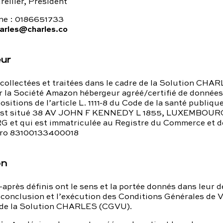
ellier, Président
ne : 0186651733
arles@charles.co
eur
collectées et traitées dans le cadre de la Solution CHA
r la Société Amazon hébergeur agréé/certifié de données
sitions de l’article L. 1111-8 du Code de la santé publique
l est situé 38 AV JOHN F KENNEDY L 1855, LUXEMBOUR
t qui est immatriculée au Registre du Commerce et d
éro 83100133400018
on
-après définis ont le sens et la portée donnés dans leur d
a conclusion et l’exécution des Conditions Générales de V
n de la Solution CHARLES (CGVU).