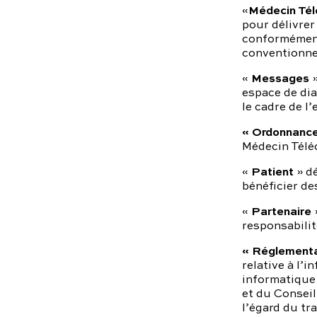
Médecin Tél
«
pour délivrer
conformément
conventionnel
Messages
«
»
espace de di
le cadre de l’
« Ordonnance
Médecin Télé
Patient
«
» dé
bénéficier de
Partenaire
«
»
responsabilit
« Réglementa
relative à l’i
informatique 
et du Conseil
l’égard du tr