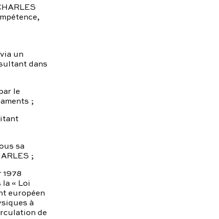
n CHARLES
compétence,
via un
sultant dans
par le
caments ;
itant
ous sa
CHARLES ;
r 1978
 la « Loi
ent européen
ysiques à
irculation de