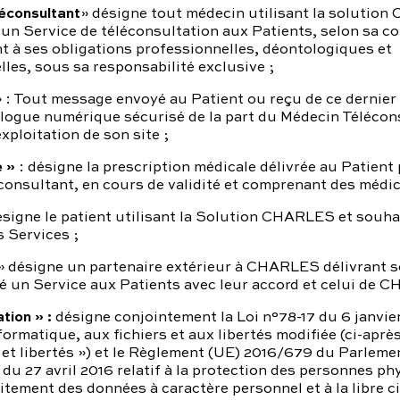
éconsultant
» désigne tout médecin utilisant la solutio
 un Service de téléconsultation aux Patients, selon sa 
 à ses obligations professionnelles, déontologiques et
les, sous sa responsabilité exclusive ;
 : Tout message envoyé au Patient ou reçu de ce dernier 
alogue numérique sécurisé de la part du Médecin Télécon
exploitation de son site ;
 »
: désigne la prescription médicale délivrée au Patient 
consultant, en cours de validité et comprenant des médi
signe le patient utilisant la Solution CHARLES et souha
s Services ;
 désigne un partenaire extérieur à CHARLES délivrant s
é un Service aux Patients avec leur accord et celui de 
tion » :
désigne conjointement la Loi n°78-17 du 6 janvie
nformatique, aux fichiers et aux libertés modifiée (ci-après
et libertés ») et le Règlement (UE) 2016/679 du Parlem
 du 27 avril 2016 relatif à la protection des personnes ph
aitement des données à caractère personnel et à la libre c