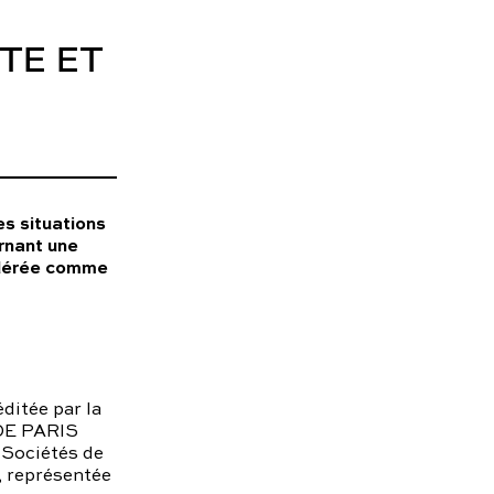
contact@charles.co
TE ET
s situations
ernant une
idérée comme
ditée par la
 DE PARIS
Sociétés de
, représentée