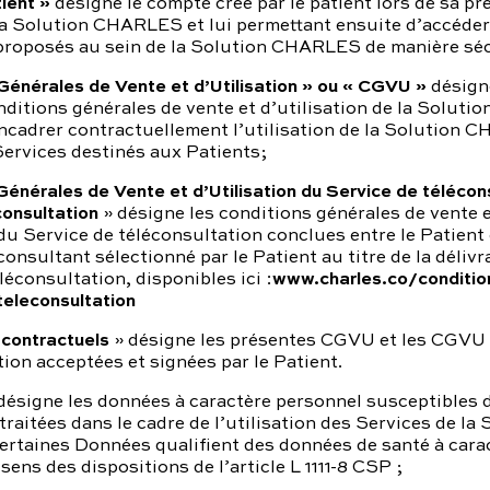
ient »
désigne le compte créé par le patient lors de sa pr
a Solution CHARLES et lui permettant ensuite d’accéder 
 proposés au sein de la Solution CHARLES de manière séc
Générales de Vente et d’Utilisation » ou « CGVU »
désign
ditions générales de vente et d’utilisation de la Solut
encadrer contractuellement l’utilisation de la Solution
Services destinés aux Patients;
Générales de Vente et d’Utilisation du Service de télécon
onsultation
» désigne les conditions générales de vente 
 du Service de téléconsultation conclues entre le Patient
onsultant sélectionné par le Patient au titre de la déliv
www.charles.co/conditio
léconsultation, disponibles ici :
eleconsultation
contractuels
» désigne les présentes CGVU et les CGVU
ion acceptées et signées par le Patient.
ésigne les données à caractère personnel susceptibles d
traitées dans le cadre de l’utilisation des Services de la 
rtaines Données qualifient des données de santé à cara
sens des dispositions de l’article L 1111-8 CSP ;