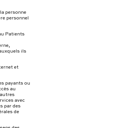
 la personne
ère personnel
au Patients
erne,
auxquels ils
ernet et
es payants ou
ccès au
’autres
rvices avec
s par des
rales de
 sens des