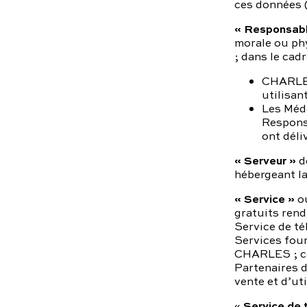
ces données (
« Responsabl
morale ou ph
; dans le cadr
CHARLES
utilisan
Les Méde
Responsa
ont déli
« Serveur »
d
hébergeant la
« Service »
o
gratuits ren
Service de té
Services fou
CHARLES ; cer
Partenaires 
vente et d’uti
Service de 
«