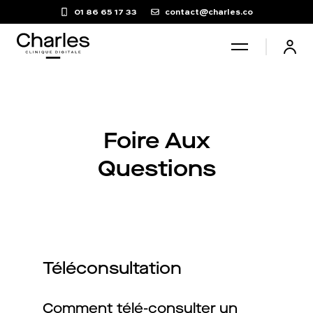
01 86 65 17 33
contact@charles.co
Santé sexuelle
Foire Aux
Poids
Questions
Troubles du sommeil
Fertilité masculine
Téléconsultation
Chute de cheveux
Comment télé-consulter un