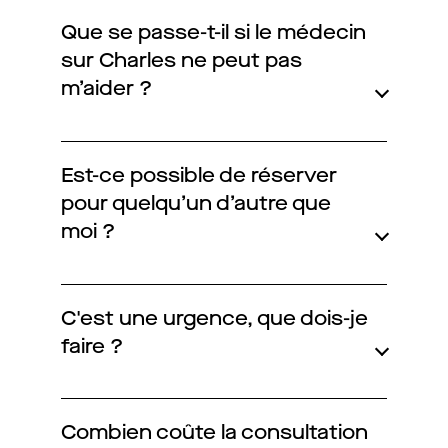
FAQ complète
Que se passe-t-il si le médecin
sur Charles ne peut pas
01 86 65 17 33
m’aider ?
contact@charles.co
Est-ce possible de réserver
pour quelqu’un d’autre que
moi ?
C'est une urgence, que dois-je
faire ?
Combien coûte la consultation