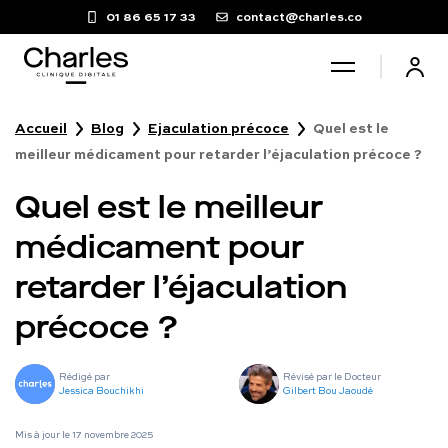
01 86 65 17 33
contact@charles.co
Accueil
Blog
Ejaculation précoce
Quel est le
Santé sexuelle
meilleur médicament pour retarder l’éjaculation précoce ?
Quel est le meilleur
Poids
médicament pour
Troubles du sommeil
retarder l’éjaculation
précoce ?
Fertilité masculine
Rédigé par
Révisé par le Docteur
Chute de cheveux
Jessica Bouchikhi
Gilbert Bou Jaoudé
Mis à jour le
17 novembre 2025