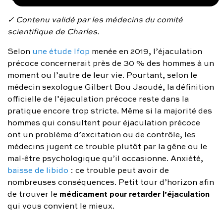
FAQ complète
✓ Contenu validé par les médecins du comité
scientifique de Charles.
01 86 65 17 33
Selon
une étude Ifop
menée en 2019, l’éjaculation
contact@charles.co
précoce concernerait près de 30 % des hommes à un
moment ou l’autre de leur vie. Pourtant, selon le
médecin sexologue Gilbert Bou Jaoudé, la définition
officielle de l’éjaculation précoce reste dans la
pratique encore trop stricte. Même si la majorité des
hommes qui consultent pour éjaculation précoce
ont un problème d’excitation ou de contrôle, les
médecins jugent ce trouble plutôt par la gêne ou le
mal-être psychologique qu’il occasionne. Anxiété,
baisse de libido
: ce trouble peut avoir de
nombreuses conséquences. Petit tour d’horizon afin
médicament pour retarder l’éjaculation
de trouver le
qui vous convient le mieux.