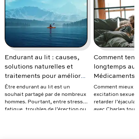
Endurant au lit : causes,
Comment tenir
solutions naturelles et
longtemps au l
traitements pour améliorer
Médicaments e
son endurance sexuelle
Être endurant au lit est un
Comment mieux gé
souhait partagé par de nombreux
excitation sexuelle
hommes. Pourtant, entre stress,
retarder l’éjacula
fatigue, troubles de l’érection ou
avec Charles tout
éjaculation précoce, maintenir
pour savoir comme
une bonne endurance sexuelle
longtemps au lit e
n’est pas toujours simple. Cet
l’éjaculation rapi
article vous aide à comprendre les
exercices et consei