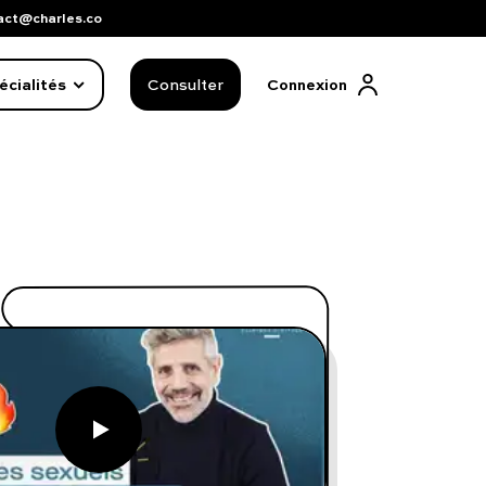
act@charles.co
écialités
Consulter
Connexion
FAQ complète
01 86 65 17 33