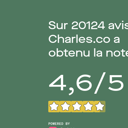
Sur
20124
avi
Charles.co a
obtenu la not
4,6
/
5