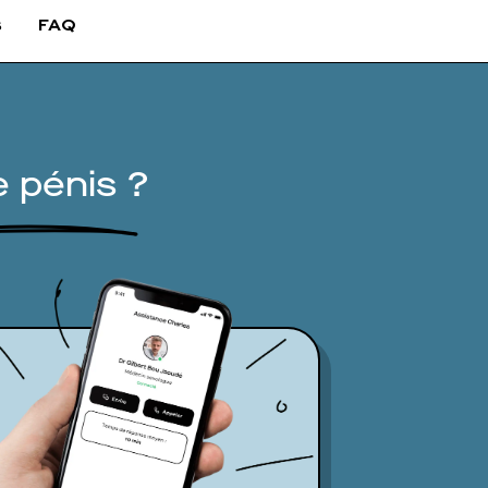
s
FAQ
 pénis ?