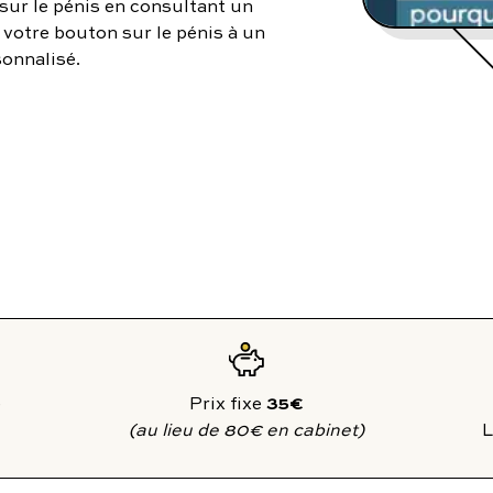
sur le pénis en consultant un
utes nos pathologies
sexuelles
 votre bouton sur le pénis à un
onnalisé.
35€
Prix fixe
(au lieu de 80€ en cabinet)
L