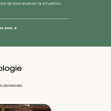
ps de bien évaluer la situation.
es avis
→
ologie
rs domaines