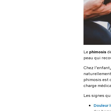
phimosis
Le
dé
peau qui recou
Chez l’enfant
naturellement 
phimosis est
charge médica
Les signes qui
Douleur 