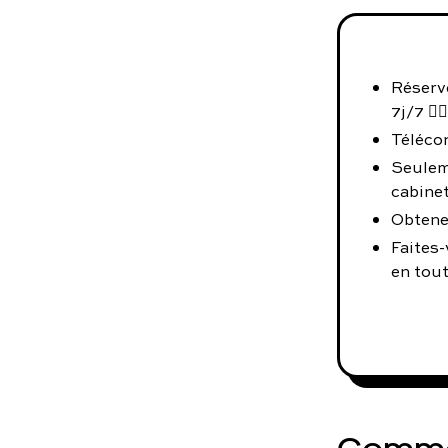
Réserv
7j/7 👨‍⚕️
Téléco
Seulem
cabinet
Obtene
Faites-
en tout