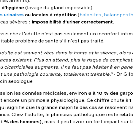
es atteints).
é d’hygiène
(lavage du gland impossible).
s urinaires
ou locales à répétition
(
balanites
,
balanoposth
impossibilité d’uriner correctement
 cas sévères :
.
osis chez l’adulte n’est pas seulement un inconfort intime
itable problème de santé s’il n’est pas traité.
dulte est souvent vécu dans la honte et le silence, alors
caces existent. Plus on attend, plus le risque de complicat
u cicatricielles augmente. Il ne faut pas hésiter à en parle
t une pathologie courante, totalement traitable."
- Dr Gil
cin sexologue
8 à 10 % des garço
selon les données médicales, environ
1
 encore un phimosis physiologique. Ce chiffre chute à
 qui signifie que la grande majorité des cas se résolvent 
relat
ance. Chez l’adulte, le phimosis pathologique reste
à 1 % des hommes)
, mais il peut avoir un fort impact sur l