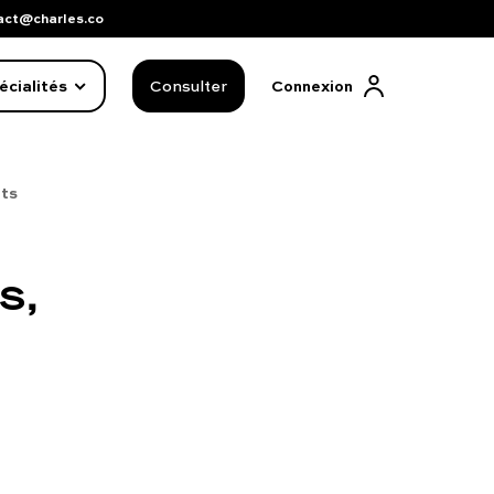
act@charles.co
écialités
Consulter
Connexion
nts
s,
FAQ complète
01 86 65 17 33