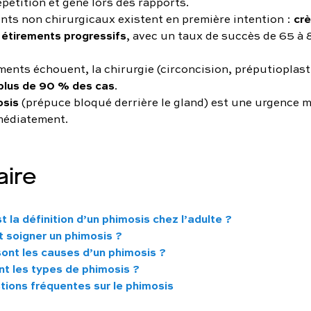
épétition et gêne lors des rapports.
cr
ents non chirurgicaux existent en première intention :
 étirements progressifs
, avec un taux de succès de 65 à
ements échouent, la chirurgie (circoncision, préputioplast
plus de 90 % des cas
.
osis
(prépuce bloqué derrière le gland) est une urgence m
médiatement.
ire
t la définition d’un phimosis chez l’adulte ?
soigner un phimosis ?
sont les causes d’un phimosis ?
nt les types de phimosis ?
tions fréquentes sur le phimosis