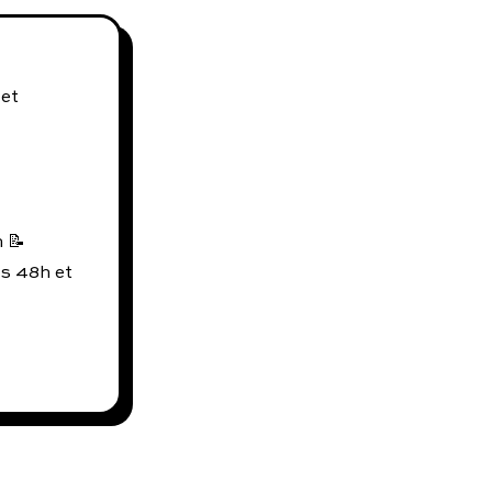
 et
 📝
us 48h et