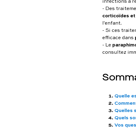
infections à r
- Des traitem
corticoïdes et
l'enfant.
- Si ces trait
efficace dans
paraphim
- Le
consultez im
Somma
Quelle es
Comment 
Quelles 
Quels so
Vos ques