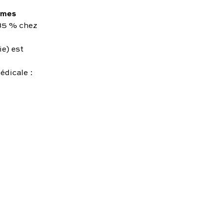
èmes
 85 % chez
ie) est
édicale :