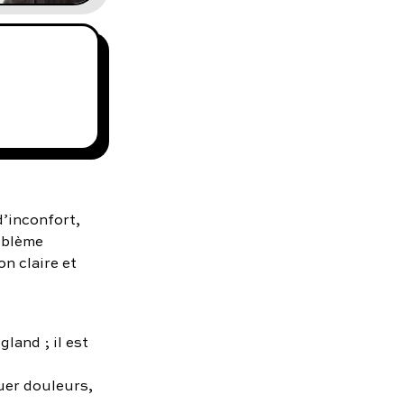
d’inconfort,
roblème
n claire et
gland ; il est
uer douleurs,