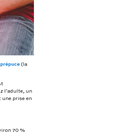
e
prépuce
(la
st
z l’adulte, un
 une prise en
nviron 70 %