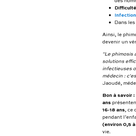
des homm
Difficult
Infection
Dans les
Ainsi, le phim
devenir un vér
"Le phimosis a
solutions effi
infectieuses o
médecin : c'es
Jaoudé, méde
Bon à savoir :
ans
présentent
16-18 ans
, ce
pendant l’enf
(environ 0,5 
vie.