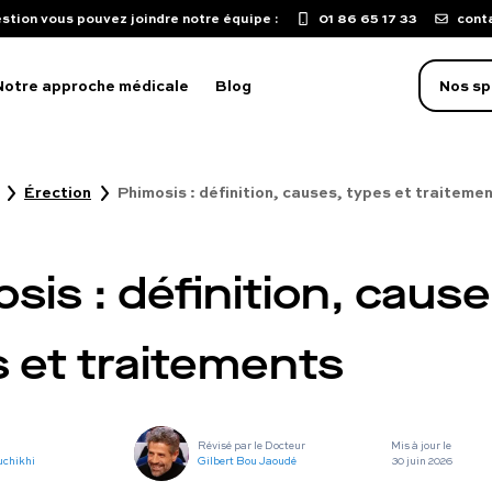
stion vous pouvez joindre notre équipe :
01 86 65 17 33
cont
Notre approche médicale
Blog
Nos sp
Érection
Phimosis : définition, causes, types et traiteme
oblème d'érection
aculation précoce
sis : définition, cause
isse de libido
mpuissance
 et traitements
oubles sexuels
ST
Révisé par le Docteur
Mis à jour le
uton sur le pénis
uchikhi
Gilbert Bou Jaoudé
30 juin 2026