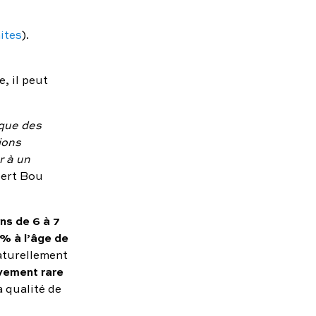
ites
).
, il peut
 que des
ions
r à un
bert Bou
ns de 6 à 7
 % à l’âge de
naturellement
ivement rare
a qualité de