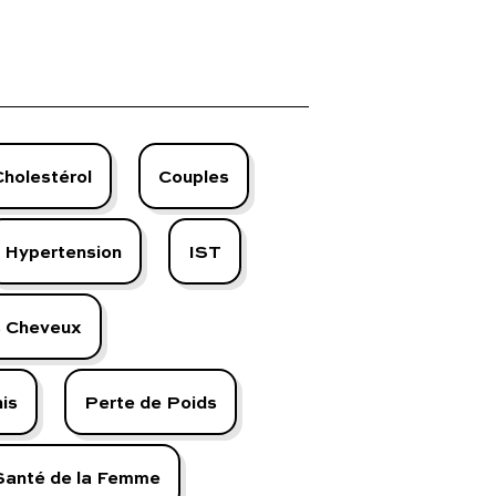
 explique tout.
Cholestérol
Couples
Hypertension
IST
s Cheveux
is
Perte de Poids
Santé de la Femme