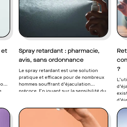
utes nos pathologies
sexuelles
 et
Spray retardant : pharmacie,
Ret
avis, sans ordonnance
com
?
Le spray retardant est une solution
pratique et efficace pour de nombreux
L’ut
pour
hommes souffrant d’éjaculation
d’éj
e.
précoce. En jouant sur la sensibilité du
exis
gland, elle permet de retarder
d’éj
t
l’éjaculation et, ainsi, allonger la durée
perm
ns
du rapport sexuel. Peut-on trouver des
sexu
sprays retardants en pharmacie ? Quel
sexu
r
est l’avis des médecins ? Qu’est-ce que