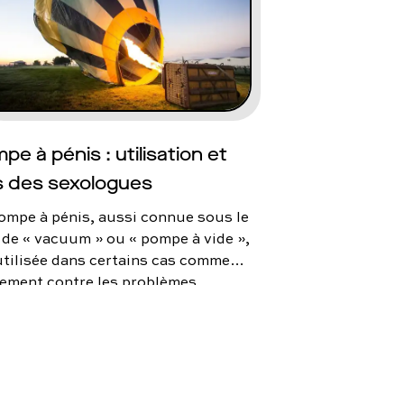
iser un anneau ou un spray
rdateur d’éjaculation ? Quelle
tion choisir ? On vous explique.
pe à pénis : utilisation et
s des sexologues
ompe à pénis, aussi connue sous le
de « vacuum » ou « pompe à vide »,
utilisée dans certains cas comme
tement contre les problèmes
ection. Parfois, cette solution est
bonne alternative aux médicaments
x contre la dysfonction érectile.
s, comment l’utiliser correctement
’en pensent les sexologues ? On