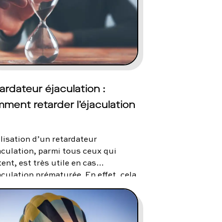
contact@charles.co
ardateur éjaculation :
ment retarder l’éjaculation
ilisation d’un retardateur
aculation, parmi tous ceux qui
tent, est très utile en cas
aculation prématurée. En effet, cela
et d’allonger la durée des rapports
els et, ainsi, de retrouver une
alité épanouie. Alors, comment