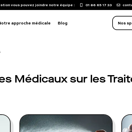
stion vous pouvez joindre notre équipe :
01 86 65 17 33
cont
Notre approche médicale
Blog
Nos sp
s
oblème d'érection
aculation précoce
les Médicaux sur les Tra
isse de libido
mpuissance
oubles sexuels
ST
uton sur le pénis