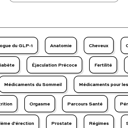
vous
ogue du GLP-1
Anatomie
Cheveux
iabète
Éjaculation Précoce
Fertilité
Médicaments du Sommeil
Médicaments pour le
rition
Orgasme
Parcours Santé
Pén
lème d'érection
Prostate
Régimes