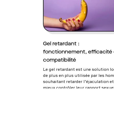
une vue d’ensemble complète de ce
traitement.
Gel retardant :
fonctionnement, efficacité 
compatibilité
Le gel retardant est une solution lo
de plus en plus utilisée par les h
souhaitant retarder l’éjaculation et
mieux contrôler leur rapport sexuel
Facile d’accès et d’utilisation, il su
cependant de nombreuses questio
sur son efficacité, sa sécurité et s
bon usage.