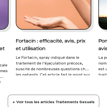
util
Viaman ? On vous dit tout.
reta
solu
Fortacin : efficacité, avis, prix
Pom
et
et utilisation
avi
Le Fortacin, spray indiqué dans le
La p
traitement de l’éjaculation précoce,
nom 
cale
suscite de nombreuses questions chez
est 
ommes
les patients. Cet article fait le point sur
trai
son fonctionnement, son efficacité, son
d’ér
.
prix et les modalités d’achat.
une 
scite
orau
ns
Alor
on
+ Voir tous les articles
Traitements Sexuels
? Qu