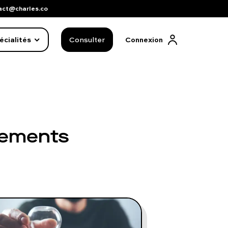
act@charles.co
écialités
Consulter
Connexion
itements
FAQ complète
01 86 65 17 33