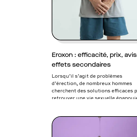
To
Programmes digitaux
Eroxon : efficacité, prix, avis
effets secondaires
Lorsqu’il s’agit de problèmes
d’érection, de nombreux hommes
cherchent des solutions efficaces 
retrouver une vie sexuelle épanoui
L’un des produits qui a suscité
l’attention ces dernières années es
Eroxon. Dans cet article, nous allo
explorer son efficacité, son prix et
recueillir des avis pour vous donne