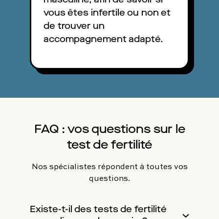
spermocytogramme.
vous êtes infertile ou non et
de trouver un
Pour évaluer votre fertilité, vous pouvez
accompagnement adapté.
consulter un andrologue, spécialiste de
la fertilité masculine en ligne sur
Charles. Vous obtiendrez votre rendez-
vous en moins de 24h et 7 jours sur 7.
FAQ : vos questions sur le
test de fertilité
Nos spécialistes répondent à toutes vos
questions.
Existe-t-il des tests de fertilité