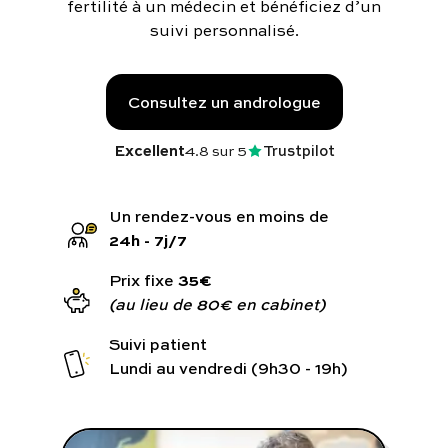
fertilité à un médecin et bénéficiez d’un
Programmes digitaux
suivi personnalisé.
Comment ça marche ?
Consultez un andrologue
Notre approche médicale
Excellent
4.8
sur 5
Trustpilot
Blog
24h - 7j/7
Prenez soin de vous :
35€
Prix fixe
(au lieu de 80€ en cabinet)
Consultez un médecin
Suivi patient
Lundi au vendredi (9h30 - 19h)
Vous avez des questions :