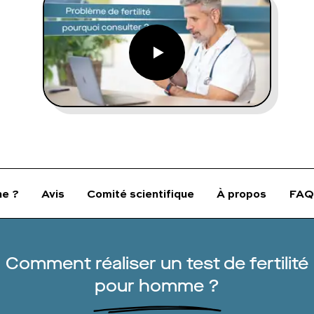
FAQ complète
01 86 65 17 33
contact@charles.co
e ?
Avis
Comité scientifique
À propos
FAQ
Comment réaliser un test de fertilité
pour homme ?