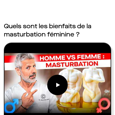
Quels sont les bienfaits de la
masturbation féminine ?