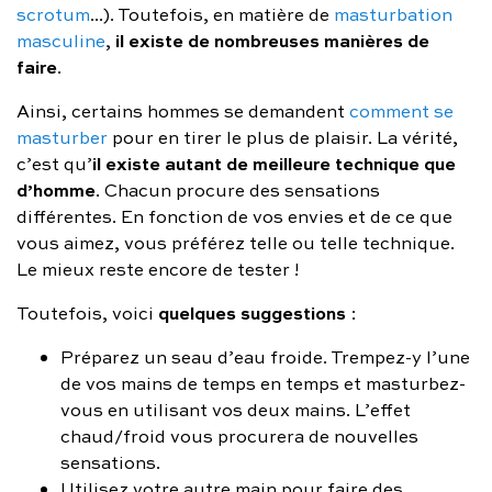
scrotum
...). Toutefois, en matière de
masturbation
il existe de nombreuses manières de
masculine
,
faire
.
Ainsi, certains hommes se demandent
comment se
masturber
pour en tirer le plus de plaisir. La vérité,
il existe autant de meilleure technique que
c’est qu’
d’homme
. Chacun procure des sensations
différentes. En fonction de vos envies et de ce que
vous aimez, vous préférez telle ou telle technique.
Le mieux reste encore de tester !
quelques suggestions
Toutefois, voici
:
Préparez un seau d’eau froide. Trempez-y l’une
de vos mains de temps en temps et masturbez-
vous en utilisant vos deux mains. L’effet
chaud/froid vous procurera de nouvelles
sensations.
Utilisez votre autre main pour faire des