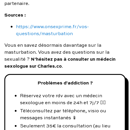
partenaire.
Sources :
https://www.onsexprime.fr/vos-
questions/masturbation
Vous en savez désormais davantage sur la
masturbation. Vous avez des questions sur la
N’hésitez pas à consulter un médecin
sexualité ?
sexologue sur Charles.co
.
Problèmes d'addiction ?
Réservez votre rdv avec un médecin
sexologue en moins de 24h et 7j/7 👨‍⚕️
Téléconsultez par téléphone, visio ou
messages instantanés 📱
Seulement 35€ la consultation (au lieu