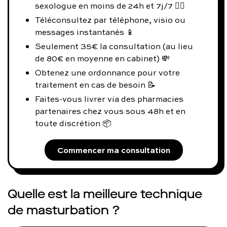
sexologue en moins de 24h et 7j/7 👨‍⚕️
Téléconsultez par téléphone, visio ou
messages instantanés 📱
Seulement 35€ la consultation (au lieu
de 80€ en moyenne en cabinet) 💸
Obtenez une ordonnance pour votre
traitement en cas de besoin 📝
Faites-vous livrer via des pharmacies
partenaires chez vous sous 48h et en
toute discrétion 📦
Commencer ma consultation
Quelle est la meilleure technique
de masturbation ?