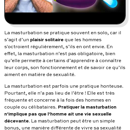
La masturbation se pratique souvent en solo, car il
plaisir solitaire
s’agit d’un
que les hommes
s'octroient régulièrement, s’ils en ont envie. En
effet, la masturbation n’est pas obligatoire, bien
qu’elle permette à certains d’apprendre à connaître
leur corps, son fonctionnement et de savoir ce qu’ils
aiment en matière de sexualité.
La masturbation est parfois une pratique honteuse.
Pourtant, elle n’a pas lieu de l’être ! Elle est très
fréquente et concerne à la fois des hommes en
Pratiquer la masturbation
couple ou célibataires.
n’implique pas que l’homme ait une vie sexuelle
décevante
. La masturbation peut être un simple
bonus, une manière différente de vivre sa sexualité