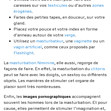
caresses sur vos
testicules
ou d’autres
zones
érogènes
.
Faites des petites tapes, en douceur, sur votre
gland.
Placez votre pouce et votre index en forme
d’anneau autour de votre
verge
.
Utilisez un
masturbateur
, une
vaginette
ou un
vagin artificiel
, comme ceux proposés par
Fleshlight
.
La
masturbation féminine
, elle aussi, regorge de
façons de faire. En effet, la masturbation du
clitoris
peut se faire avec les doigts, un sextoy ou différents
objets. Les manières de stimuler cet organe de
plaisir sont très nombreuses.
images pornographiques
Enfin, les
accompagnent
souvent les hommes lors de la masturbation. Et pour
cause, elles permettent de stimuler l’imagination et,