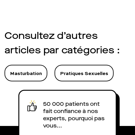
Alors comment savoir si on se
solutions existent
masturbe trop ? Une
devient récurrent 
masturbation excessive est
souvent le symptôme d’un stress
qui, lui, peut induire des
Consultez d’autres
problèmes d’érection. Et le risque
est de cumuler la masturbation
articles par catégories :
avec un visionnage trop
important de porno. Charles fait
le point.
Masturbation
Pratiques Sexuelles
50 000 patients ont
fait confiance à nos
experts, pourquoi pas
vous...