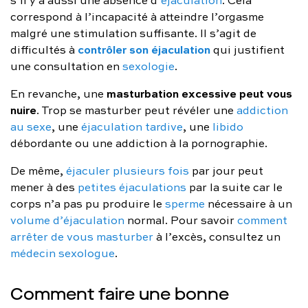
s’il y a aussi une absence d’
éjaculation
. Cela
correspond à l’incapacité à atteindre l’orgasme
malgré une stimulation suffisante. Il s’agit de
contrôler son éjaculation
difficultés à
qui justifient
une consultation en
sexologie
.
masturbation excessive peut vous
En revanche, une
nuire
. Trop se masturber peut révéler une
addiction
au sexe
, une
éjaculation tardive
, une
libido
débordante ou une addiction à la pornographie.
De même,
éjaculer plusieurs fois
par jour peut
mener à des
petites éjaculations
par la suite car le
corps n’a pas pu produire le
sperme
nécessaire à un
volume d’éjaculation
normal. Pour savoir
comment
arrêter de vous masturber
à l’excès, consultez un
médecin sexologue
.
Comment faire une bonne