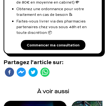
de 80€ en moyenne en cabinet) 💸
Obtenez une ordonnance pour votre
traitement en cas de besoin 📝
Faites-vous livrer via des pharmacies
partenaires chez vous sous 48h et en
toute discrétion 📦
Commencer ma consultation
Partagez l'article sur:
À voir aussi