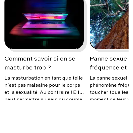
Comment savoir si on se
Panne sexuelle
masturbe trop ?
fréquence et s
La masturbation en tant que telle
La panne sexuelle
n’est pas malsaine pour le corps
phénomène fréque
et la sexualité. Au contraire ! Elle
toucher tous les 
peut permettre au sein du couple
moment de leur vi
de mieux vivre sa sexualité, si des
source d’anxiété, 
différences de désir existent ; car
occasionnelle ou 
nous ne sommes pas toujours sur
faut-il s’inquiéte
la même échelle, et c’est normal.
éviter ce trouble e