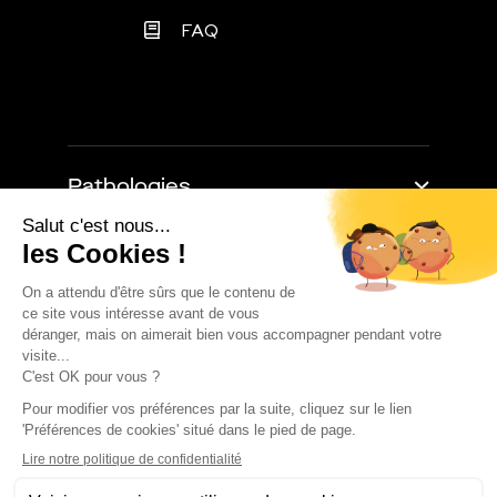
FAQ
Pathologies
Trouble de l'érection
Retarder l'éjaculation
À propos
Baisse de libido
Impuissance masculine
Comment ça marche
Perte de poids
Approche médicale
Blog
Chute de cheveux
Annuaire sexologues
Presse
La sexualité
Études & Sondages
Les médicaments
Les traitements
Politique de confidentialité
Les pannes d'érection