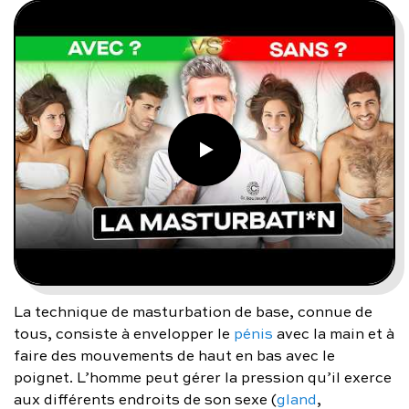
La technique de masturbation de base, connue de
tous, consiste à envelopper le
pénis
avec la main et à
faire des mouvements de haut en bas avec le
poignet. L’homme peut gérer la pression qu’il exerce
aux différents endroits de son sexe (
gland
,