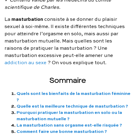
FAQ complète
scientifique de Charles.
masturbation
La
consiste à se donner du plaisir
01 86 65 17 33
sexuel à soi-même. Il existe différentes techniques
contact@charles.co
pour atteindre l’orgasme en solo, mais aussi par
masturbation mutuelle. Mais quelles sont les
raisons de pratiquer la masturbation ? Une
masturbation excessive peut-elle amener une
addiction au sexe
? On vous explique tout.
Sommaire
Quels sont les bienfaits de la masturbation féminine
?
Quelle est la meilleure technique de masturbation ?
Pourquoi pratiquer la masturbation en solo ou la
masturbation mutuelle ?
La masturbation sans orgasme est-elle risquée ?
Comment faire une bonne masturbation ?