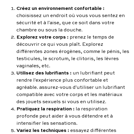
Créez un environnement confortable :
choisissez un endroit où vous vous sentez en
sécurité et à l'aise, que ce soit dans votre
chambre ou sous la douche.
Explorez votre corps :
prenez le temps de
découvrir ce qui vous plaît. Explorez
différentes zones érogènes, comme le pénis, les
testicules, le scrotum, le clitoris, les lèvres
vaginales, etc.
Utilisez des lubrifiants :
un lubrifiant peut
rendre l'expérience plus confortable et
agréable. assurez-vous d'utiliser un lubrifiant
compatible avec votre corps et les matériaux
des jouets sexuels si vous en utilisez.
Pratiquez la respiration :
la respiration
profonde peut aider à vous détendre et à
intensifier les sensations.
Variez les techniques :
essayez différentes