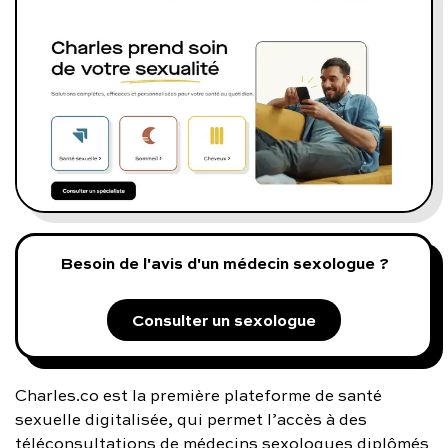
Programmes digitaux
Comment ça marche ?
Notre approche médicale
Blog
Prenez soin de vous :
Besoin de l'avis d'un médecin sexologue ?
Consultez un médecin
Consulter un sexologue
Charles.co est la première plateforme de santé
sexuelle digitalisée, qui permet l’accès à des
Vous avez des questions :
téléconsultations de médecins sexologues diplômés