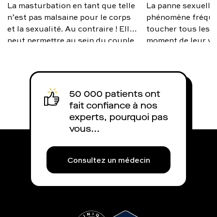
La masturbation en tant que telle
La panne sexuelle
n’est pas malsaine pour le corps
phénomène fréque
et la sexualité. Au contraire ! Elle
toucher tous les 
peut permettre au sein du couple
moment de leur vi
de mieux vivre sa sexualité, si des
source d’anxiété, 
différences de désir existent ; car
occasionnelle ou 
nous ne sommes pas toujours sur
faut-il s’inquiéte
la même échelle, et c’est normal.
éviter ce trouble e
50 000 patients ont
Alors comment savoir si on se
solutions existent
fait confiance à nos
masturbe trop ? Une
devient récurrent 
experts, pourquoi pas
masturbation excessive est
vous...
souvent le symptôme d’un stress
qui, lui, peut induire des
problèmes d’érection. Et le risque
Consultez un médecin
est de cumuler la masturbation
avec un visionnage trop
important de porno. Charles fait
le point.