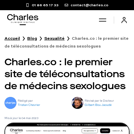
01 86 65 17 33
contact@charles.co
Accueil
Blog
Sexualité
Charles.co : le premier site
Santé sexuelle
de téléconsultations de médecins sexologues
Charles.co : le premier
Poids
site de téléconsultations
Troubles du sommeil
de médecins sexologues
Fertilité masculine
Rédigé par
Révisé par le Docteur
Tristan Chevrier
Gilbert Bou Jaoudé
Chute de cheveux
Mis à jour le
04 mai 2023