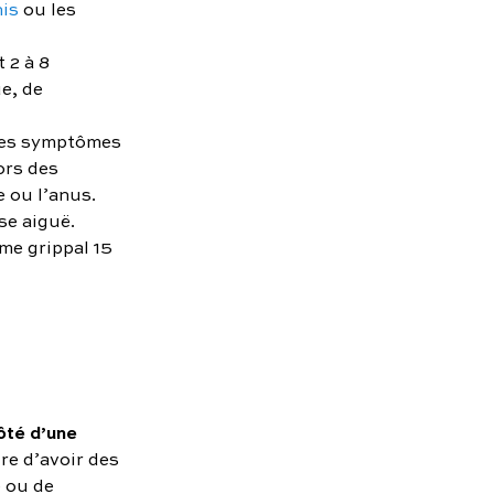
nis
ou les
 2 à 8
ue, de
 des symptômes
ors des
e ou l’anus.
se aiguë.
me grippal 15
côté d’une
re d’avoir des
e ou de