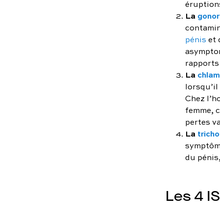
éruption
La
gonor
contamin
pénis
et 
asymptom
rapports 
La
chlam
lorsqu’il
Chez l’h
femme, c
pertes va
La
trich
symptôme
du pénis
Les 4 IS