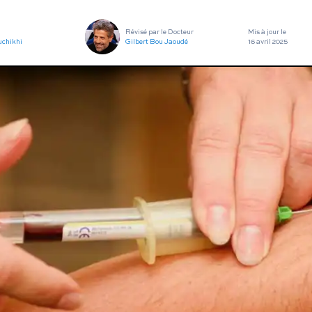
utes nos pathologies
sexuelles
Révisé par le Docteur
Mis à jour le
uchikhi
Gilbert Bou Jaoudé
16 avril 2025