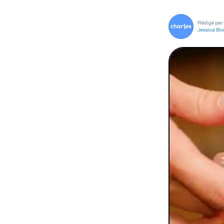
To
Rédigé par
Programmes digitaux
Jessica Bo