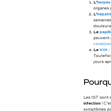
L’
herpès
organes 
L’
hépati
semaines 
douleurs
Le
papil
peuvent a
condylo
Le
VIH
:
Toutefoi
jours ap
Pourqu
Les IST sont 
infection
! C’e
symptômes pou