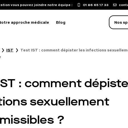
stion vous pouvez joindre notre équipe :
01 86 65 17 33
cont
Notre approche médicale
Blog
Nos sp
IST
Test IST : comment dépister les infections sexuelle
oblème d'érection
?
aculation précoce
isse de libido
IST : comment dépiste
mpuissance
oubles sexuels
tions sexuellement
ST
missibles ?
uton sur le pénis