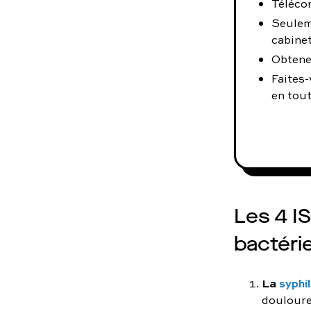
Téléco
Seulem
cabinet
Obtene
Faites-
en tout
Les 4 IS
bactéri
La
syphil
douloure