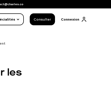
act@charles.co
écialités
Consulter
Connexion
ment
r les
FAQ complète
01 86 65 17 33