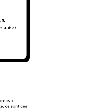
 📝
us 48h et
aie non
e, ce sont des