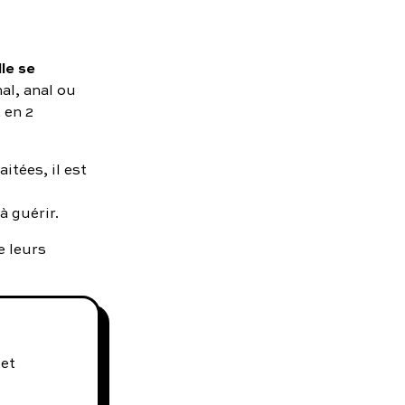
lle se
al, anal ou
 en 2
itées, il est
à guérir.
e leurs
 et