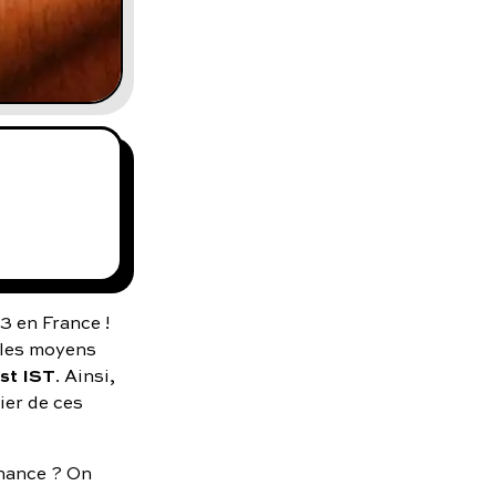
3 en France !
é les moyens
st IST
. Ainsi,
ier de ces
nnance ? On