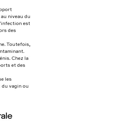
apport
 au niveau du
’infection est
ors des
e. Toutefois,
contaminant.
énis. Chez la
orts et des
ue les
 du vagin ou
rale