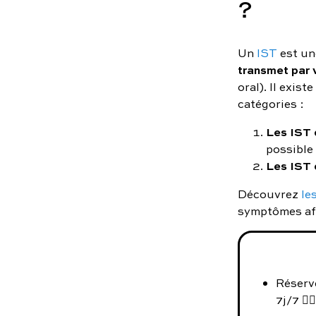
?
Un
IST
est u
transmet par 
oral). Il exis
catégories :
Les IST d
possible 
Les IST d
Découvrez
le
symptômes afi
Réserv
7j/7 👨‍⚕️