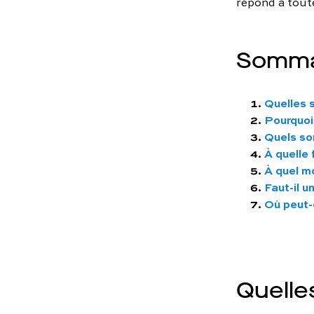
répond à tout
Somma
Quelles s
Pourquoi
Quels son
À quelle 
À quel m
Faut-il u
Où peut-
Quelle