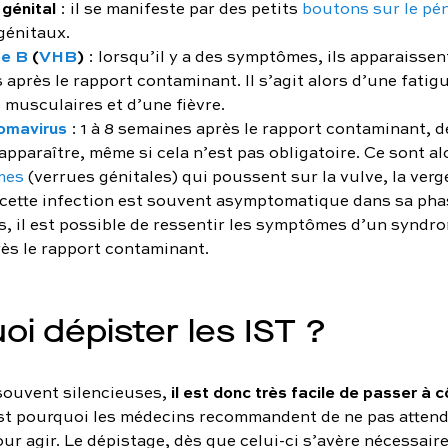
génital
: il se manifeste par des petits
boutons sur le pé
génitaux.
te B
(
VHB
)
: lorsqu’il y a des symptômes, ils apparaissent
après le rapport contaminant. Il s’agit alors d’une fatig
 musculaires et d’une fièvre.
lomavirus
: 1 à 8 semaines après le rapport contaminant,
pparaître, même si cela n’est pas obligatoire. Ce sont al
mes
(verrues génitales) qui poussent sur la vulve, la verg
 cette infection est souvent asymptomatique dans sa pha
s, il est possible de ressentir les symptômes d’un syndro
rès le rapport contaminant.
oi dépister les IST ?
il est donc très facile de passer à 
souvent silencieuses,
st pourquoi les médecins recommandent de ne pas attend
r agir. Le dépistage, dès que celui-ci s’avère nécessair