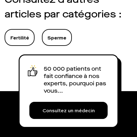
problèmes d’érection. Et le risque
est de cumuler la masturbation
articles par catégories :
avec un visionnage trop
important de porno. Charles fait
le point.
Fertilité
Sperme
50 000 patients ont
fait confiance à nos
experts, pourquoi pas
vous...
Consultez un médecin