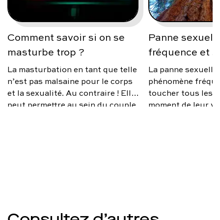
Comment savoir si on se
Panne sexuelle
masturbe trop ?
fréquence et s
La masturbation en tant que telle
La panne sexuelle
n’est pas malsaine pour le corps
phénomène fréque
et la sexualité. Au contraire ! Elle
toucher tous les 
peut permettre au sein du couple
moment de leur vi
de mieux vivre sa sexualité, si des
source d’anxiété, 
différences de désir existent ; car
occasionnelle ou 
nous ne sommes pas toujours sur
faut-il s’inquiéte
la même échelle, et c’est normal.
éviter ce trouble e
Alors comment savoir si on se
solutions existent
masturbe trop ? Une
devient récurrent 
masturbation excessive est
souvent le symptôme d’un stress
qui, lui, peut induire des
Consultez d’autres