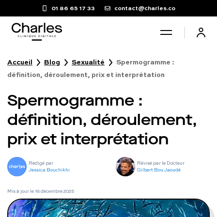
01 86 65 17 33
contact@charles.co
Accueil
Blog
Sexualité
Spermogramme :
Santé sexuelle
définition, déroulement, prix et interprétation
Spermogramme :
Poids
définition, déroulement,
Troubles du sommeil
prix et interprétation
Fertilité masculine
Rédigé par
Révisé par le Docteur
Jessica Bouchikhi
Gilbert Bou Jaoudé
Chute de cheveux
Mis à jour le
16 décembre 2025