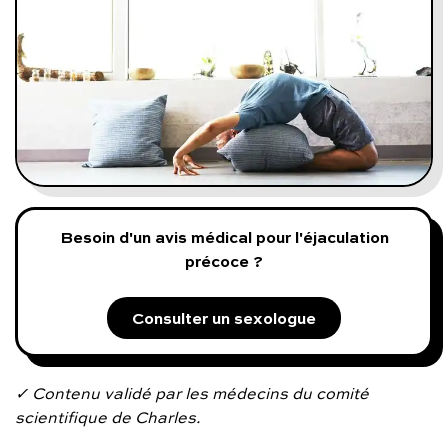
Programmes digitaux
Comment ça marche ?
Notre approche médicale
Blog
Besoin d'un avis médical pour l'éjaculation
Prenez soin de vous :
précoce ?
Consultez un médecin
Consulter un sexologue
✓ Contenu validé par les médecins du comité
scientifique de Charles.
Vous avez des questions :