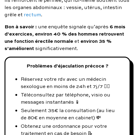
ils renforcent le périnée, qui lui-même soutient tous
les organes abdominaux : vessie, utérus, intestin
grêle et
rectum
.
Bon à savoir :
6 mois
une enquête signale qu’après
d’exercices
environ 40 % des hommes retrouvent
,
une fonction érectile normale
environ 35 %
et
s’améliorent
significativement.
Problèmes d'éjaculation précoce ?
Réservez votre rdv avec un médecin
sexologue en moins de 24h et 7j/7 👨‍⚕️
Téléconsultez par téléphone, visio ou
messages instantanés 📱
Seulement 35€ la consultation (au lieu
de 80€ en moyenne en cabinet) 💸
Obtenez une ordonnance pour votre
traitement en cas de besoin 📝