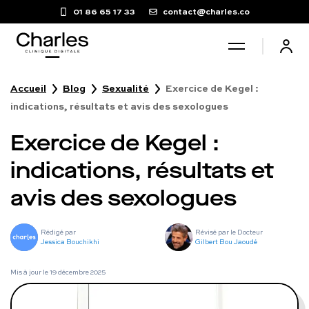
01 86 65 17 33
contact@charles.co
Accueil
Blog
Sexualité
Exercice de Kegel :
Santé sexuelle
indications, résultats et avis des sexologues
Exercice de Kegel :
Poids
indications, résultats et
Troubles du sommeil
avis des sexologues
Fertilité masculine
Rédigé par
Révisé par le Docteur
Jessica Bouchikhi
Gilbert Bou Jaoudé
Chute de cheveux
Mis à jour le
19 décembre 2025