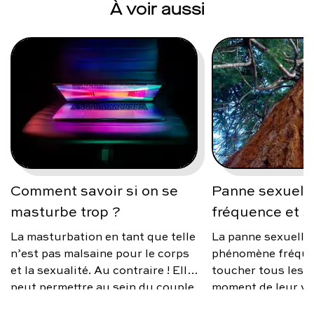
À voir aussi
Comment savoir si on se
Panne sexuelle
masturbe trop ?
fréquence et s
La masturbation en tant que telle
La panne sexuelle
n’est pas malsaine pour le corps
phénomène fréque
et la sexualité. Au contraire ! Elle
toucher tous les 
peut permettre au sein du couple
moment de leur vi
de mieux vivre sa sexualité, si des
source d’anxiété, 