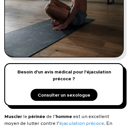
Programmes digitaux
Comment ça marche ?
Notre approche médicale
Blog
Besoin d'un avis médical pour l'éjaculation
Prenez soin de vous :
précoce ?
Consultez un médecin
Consulter un sexologue
Muscler
périnée
homme
le
de l’
est un excellent
Vous avez des questions :
moyen de lutter contre l’
éjaculation précoce
. En