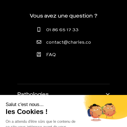
Vous avez une question ?
01 86 65 17 33
contact@charles.co
FAQ
Pathologies
Trouble de l'érection
Retarder l'éjaculation
À propos
Baisse de libido