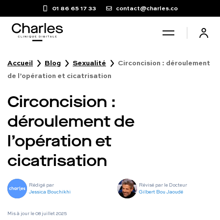
01 86 65 17 33
contact@charles.co
Accueil
Blog
Sexualité
Circoncision : déroulement
Santé sexuelle
de l’opération et cicatrisation
Circoncision :
Poids
déroulement de
Troubles du sommeil
l’opération et
cicatrisation
Fertilité masculine
Rédigé par
Révisé par le Docteur
Chute de cheveux
Jessica Bouchikhi
Gilbert Bou Jaoudé
Mis à jour le
08 juillet 2025