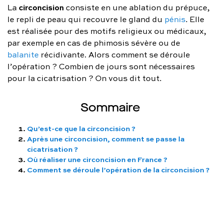
circoncision
La
consiste en une ablation du prépuce,
FAQ complète
le repli de peau qui recouvre le gland du
pénis
. Elle
est réalisée pour des motifs religieux ou médicaux,
01 86 65 17 33
par exemple en cas de phimosis sévère ou de
contact@charles.co
balanite
récidivante. Alors comment se déroule
l’opération ? Combien de jours sont nécessaires
pour la cicatrisation ? On vous dit tout.
Sommaire
Qu’est-ce que la circoncision ?
Après une circoncision, comment se passe la
cicatrisation ?
Où réaliser une circoncision en France ?
Comment se déroule l’opération de la circoncision ?