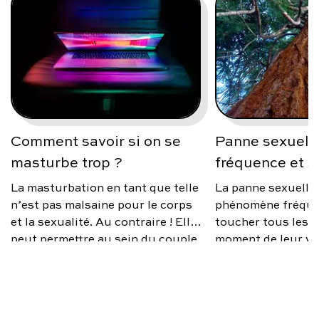
Comment savoir si on se
Panne sexuelle
masturbe trop ?
fréquence et s
La masturbation en tant que telle
La panne sexuelle
n’est pas malsaine pour le corps
phénomène fréque
et la sexualité. Au contraire ! Elle
toucher tous les 
peut permettre au sein du couple
moment de leur vi
de mieux vivre sa sexualité, si des
source d’anxiété, 
différences de désir existent ; car
occasionnelle ou 
nous ne sommes pas toujours sur
faut-il s’inquiéte
la même échelle, et c’est normal.
éviter ce trouble e