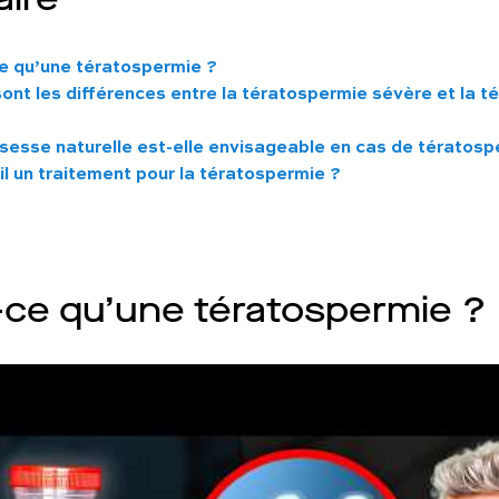
e qu’une tératospermie ?
ont les différences entre la tératospermie sévère et la 
sesse naturelle est-elle envisageable en cas de tératosp
il un traitement pour la tératospermie ?
-ce qu’une tératospermie ?