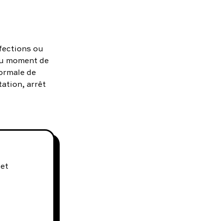
nfections ou
au moment de
normale de
ation, arrêt
 et