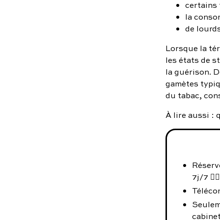
certains
la conso
de lourds
Lorsque la tér
les états de s
la guérison. 
gamètes typiq
du tabac, con
À lire aussi :
Réserv
7j/7 👨‍⚕️
Téléco
Seulem
cabinet