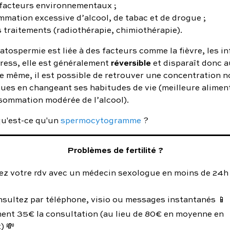
 facteurs environnementaux ;
mmation excessive d’alcool, de tabac et de drogue ;
 traitements (radiothérapie, chimiothérapie).
atospermie est liée à des facteurs comme la fièvre, les i
réversible
tress, elle est généralement
et disparaît donc 
De même, il est possible de retrouver une concentration 
ues en changeant ses habitudes de vie (meilleure aliment
sommation modérée de l’alcool).
 qu'est-ce qu'un
spermocytogramme
?
Problèmes de fertilité ?
ez votre rdv avec un médecin sexologue en moins de 24h
nsultez par téléphone, visio ou messages instantanés 📱
ent 35€ la consultation (au lieu de 80€ en moyenne en
) 💸