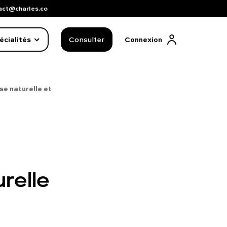
act@charles.co
écialités
Consulter
Connexion
se naturelle et
relle
FAQ complète
01 86 65 17 33