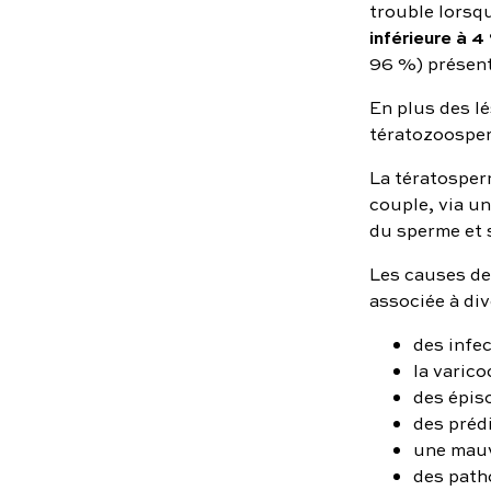
trouble lorsq
inférieure à 4
96 %) présent
En plus des lé
tératozoosper
La tératosper
couple, via u
du sperme et 
Les causes de
associée à di
des infec
la varico
des épiso
des préd
une mauv
des path