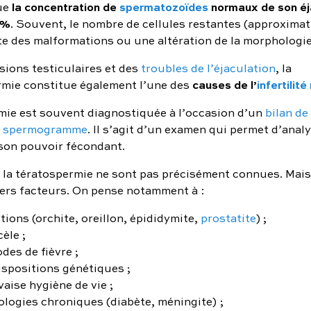
la concentration de
spermatozoïdes
normaux de son éj
ue
 %
. Souvent, le nombre de cellules restantes (approxima
e des malformations ou une altération de la morphologie
sions testiculaires et des
troubles de l’éjaculation
, la
causes de l’
infertilit
mie constitue également l’une des
mie est souvent diagnostiquée à l’occasion d’un
bilan de 
n
spermogramme
. Il s’agit d’un examen qui permet d’analy
son pouvoir fécondant.
 la tératospermie ne sont pas précisément connues. Mais 
vers facteurs. On pense notamment à :
tions (orchite, oreillon, épididymite,
prostatite
) ;
cèle ;
des de fièvre ;
ispositions génétiques ;
aise hygiène de vie ;
ologies chroniques (diabète, méningite) ;