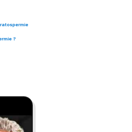
tératospermie
ermie ?