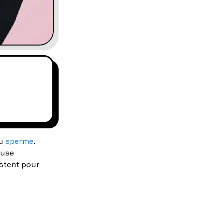
du
sperme
.
ause
istent pour