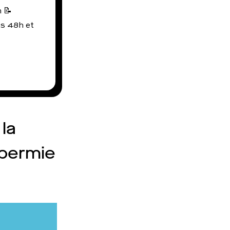
 📝
us 48h et
la
spermie