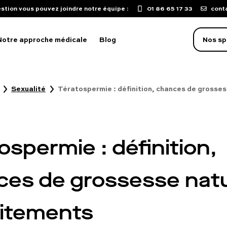
stion vous pouvez joindre notre équipe :
01 86 65 17 33
cont
Notre approche médicale
Blog
Nos sp
Sexualité
Tératospermie : définition, chances de grosses
oblème d'érection
aculation précoce
isse de libido
ospermie : définition,
mpuissance
oubles sexuels
es de grossesse natu
ST
aitements
uton sur le pénis