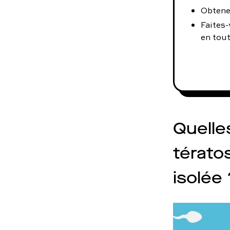
Obtene
Faites-
en tout
Quelle
térato
isolée 