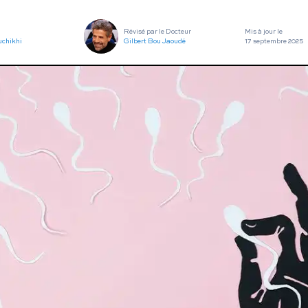
utes nos pathologies
sexuelles
Révisé par le Docteur
Mis à jour le
uchikhi
Gilbert Bou Jaoudé
17 septembre 2025