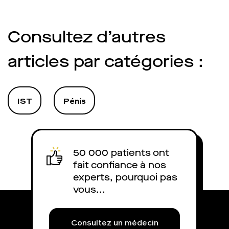
masturbation excessive est
souvent le symptôme d’un stress
qui, lui, peut induire des
Consultez d’autres
problèmes d’érection. Et le risque
est de cumuler la masturbation
articles par catégories :
avec un visionnage trop
important de porno. Charles fait
le point.
IST
Pénis
50 000 patients ont
fait confiance à nos
experts, pourquoi pas
vous...
Consultez un médecin