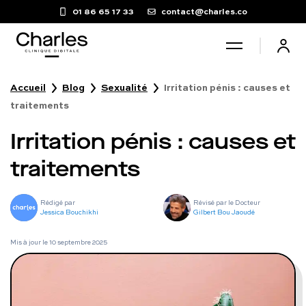
01 86 65 17 33
contact@charles.co
Accueil
Blog
Sexualité
Irritation pénis : causes et
Santé sexuelle
traitements
Irritation pénis : causes et
Poids
traitements
Troubles du sommeil
Rédigé par
Révisé par le Docteur
Jessica Bouchikhi
Gilbert Bou Jaoudé
Fertilité masculine
Mis à jour le
10 septembre 2025
Chute de cheveux