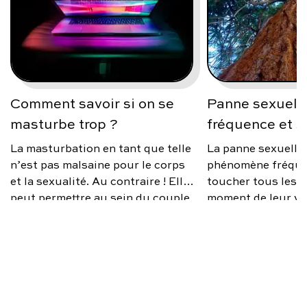
Comment savoir si on se
Panne sexuelle
masturbe trop ?
fréquence et s
La masturbation en tant que telle
La panne sexuelle
n’est pas malsaine pour le corps
phénomène fréque
et la sexualité. Au contraire ! Elle
toucher tous les 
peut permettre au sein du couple
moment de leur vi
de mieux vivre sa sexualité, si des
source d’anxiété, 
différences de désir existent ; car
occasionnelle ou 
nous ne sommes pas toujours sur
faut-il s’inquiéte
la même échelle, et c’est normal.
éviter ce trouble e
Alors comment savoir si on se
solutions existent
masturbe trop ? Une
devient récurrent 