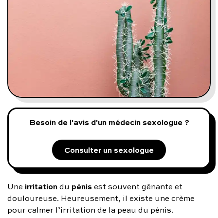
Programmes digitaux
Comment ça marche ?
Notre approche médicale
Blog
Besoin de l'avis d'un médecin sexologue ?
Prenez soin de vous :
Consulter un sexologue
Consultez un médecin
irritation
pénis
Une
du
est souvent gênante et
douloureuse. Heureusement, il existe une crème
Vous avez des questions :
pour calmer l’irritation de la peau du pénis.