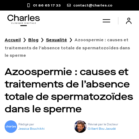
01 86 65 17 33
contact@charles.co
Accueil
Blog
Sexualité
Azoospermie : causes et
Santé sexuelle
traitements de l’absence totale de spermatozoïdes dans
le sperme
Poids
Azoospermie : causes et
traitements de l’absence
Troubles du sommeil
totale de spermatozoïdes
Fertilité masculine
dans le sperme
Chute de cheveux
Rédigé par
Révisé par le Docteur
Jessica Bouchikhi
Gilbert Bou Jaoudé