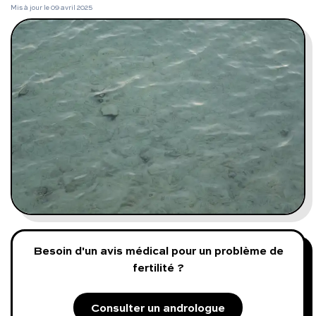
Programmes digitaux
Mis à jour le
09 avril 2025
Comment ça marche ?
Notre approche médicale
Blog
Prenez soin de vous :
Consultez un médecin
Besoin d'un avis médical pour un problème de
fertilité ?
Vous avez des questions :
Consulter un andrologue