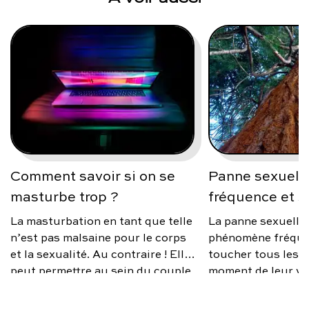
Comment savoir si on se
Panne sexuelle
masturbe trop ?
fréquence et s
La masturbation en tant que telle
La panne sexuelle
n’est pas malsaine pour le corps
phénomène fréque
et la sexualité. Au contraire ! Elle
toucher tous les 
peut permettre au sein du couple
moment de leur vi
de mieux vivre sa sexualité, si des
source d’anxiété, 
différences de désir existent ; car
occasionnelle ou 