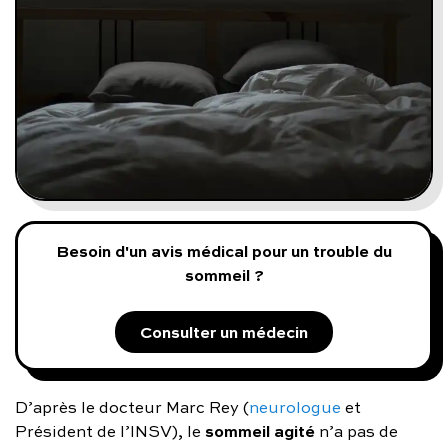
Programmes digitaux
Comment ça marche ?
Notre approche médicale
Blog
Besoin d'un avis médical pour un trouble du
Prenez soin de vous :
sommeil ?
Consultez un médecin
Consulter un médecin
D’après le docteur Marc Rey (
neurologue
et
Vous avez des questions :
sommeil
agité
Président de l’INSV), le
n’a pas de