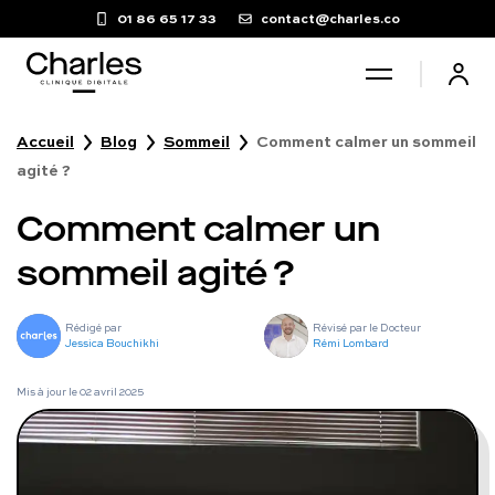
01 86 65 17 33
contact@charles.co
Accueil
Blog
Sommeil
Comment calmer un sommeil
Santé sexuelle
agité ?
Comment calmer un
Poids
sommeil agité ?
Troubles du sommeil
Rédigé par
Révisé par le Docteur
Jessica Bouchikhi
Rémi Lombard
Fertilité masculine
Mis à jour le
02 avril 2025
Chute de cheveux