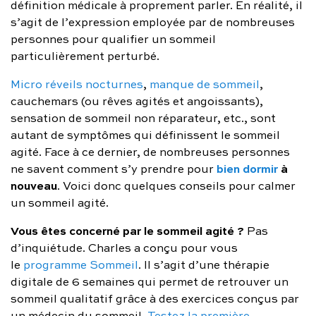
définition médicale à proprement parler. En réalité, il
FAQ complète
s’agit de l’expression employée par de nombreuses
personnes pour qualifier un sommeil
01 86 65 17 33
particulièrement perturbé.
contact@charles.co
Micro réveils nocturnes
,
manque de sommeil
,
cauchemars (ou rêves agités et angoissants),
sensation de sommeil non réparateur, etc., sont
autant de symptômes qui définissent le sommeil
agité. Face à ce dernier, de nombreuses personnes
bien dormir
à
ne savent comment s’y prendre pour
nouveau
. Voici donc quelques conseils pour calmer
un sommeil agité.
Vous êtes concerné par le sommeil agité ?
Pas
d’inquiétude. Charles a conçu pour vous
le
programme Sommeil
. Il s’agit d’une thérapie
digitale de 6 semaines qui permet de retrouver un
sommeil qualitatif grâce à des exercices conçus par
un médecin du sommeil.
Testez la première