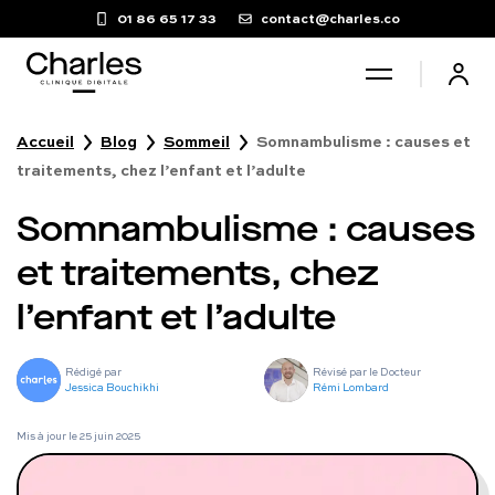
01 86 65 17 33
contact@charles.co
Accueil
Blog
Sommeil
Somnambulisme : causes et
Santé sexuelle
traitements, chez l’enfant et l’adulte
Somnambulisme : causes
Poids
et traitements, chez
Troubles du sommeil
l’enfant et l’adulte
Fertilité masculine
Rédigé par
Révisé par le Docteur
Jessica Bouchikhi
Rémi Lombard
Chute de cheveux
Mis à jour le
25 juin 2025