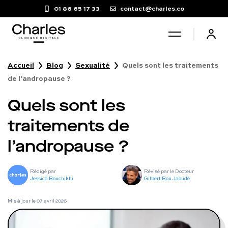
01 86 65 17 33
contact@charles.co
Accueil
Blog
Sexualité
Quels sont les traitements
Santé sexuelle
de l’andropause ?
Quels sont les
Poids
traitements de
Troubles du sommeil
l’andropause ?
Fertilité masculine
Rédigé par
Révisé par le Docteur
Jessica Bouchikhi
Gilbert Bou Jaoudé
Chute de cheveux
Mis à jour le
07 avril 2026