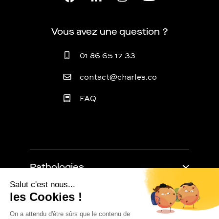
Vous avez une question ?
01 86 65 17 33
contact@charles.co
FAQ
Pathologies
Trouble de l'érection
Retarder l'éjaculation
À propos
Baisse de libido