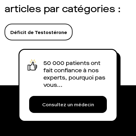
est de cumuler la masturbation
articles par catégories :
avec un visionnage trop
important de porno. Charles fait
le point.
Déficit de Testostérone
50 000 patients ont
fait confiance à nos
experts, pourquoi pas
vous...
Consultez un médecin