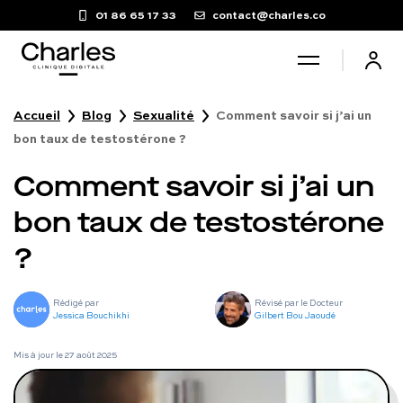
01 86 65 17 33
contact@charles.co
Accueil
Blog
Sexualité
Comment savoir si j’ai un
Santé sexuelle
bon taux de testostérone ?
Comment savoir si j’ai un
Poids
bon taux de testostérone
Troubles du sommeil
?
Fertilité masculine
Rédigé par
Révisé par le Docteur
Jessica Bouchikhi
Gilbert Bou Jaoudé
Chute de cheveux
Mis à jour le
27 août 2025