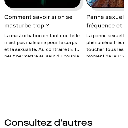
Comment savoir si on se
Panne sexuelle
masturbe trop ?
fréquence et s
La masturbation en tant que telle
La panne sexuelle
n’est pas malsaine pour le corps
phénomène fréque
et la sexualité. Au contraire ! Elle
toucher tous les 
peut permettre au sein du couple
moment de leur vi
de mieux vivre sa sexualité, si des
source d’anxiété, 
différences de désir existent ; car
occasionnelle ou 
nous ne sommes pas toujours sur
faut-il s’inquiéte
la même échelle, et c’est normal.
éviter ce trouble e
Alors comment savoir si on se
solutions existent
masturbe trop ? Une
devient récurrent 
masturbation excessive est
souvent le symptôme d’un stress
qui, lui, peut induire des
Consultez d’autres
problèmes d’érection. Et le risque