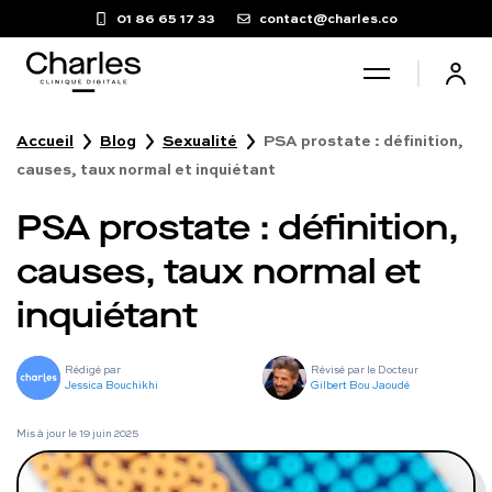
01 86 65 17 33
contact@charles.co
Accueil
Blog
Sexualité
PSA prostate : définition,
Santé sexuelle
causes, taux normal et inquiétant
PSA prostate : définition,
Poids
causes, taux normal et
Troubles du sommeil
inquiétant
Fertilité masculine
Rédigé par
Révisé par le Docteur
Jessica Bouchikhi
Gilbert Bou Jaoudé
Chute de cheveux
Mis à jour le
19 juin 2025