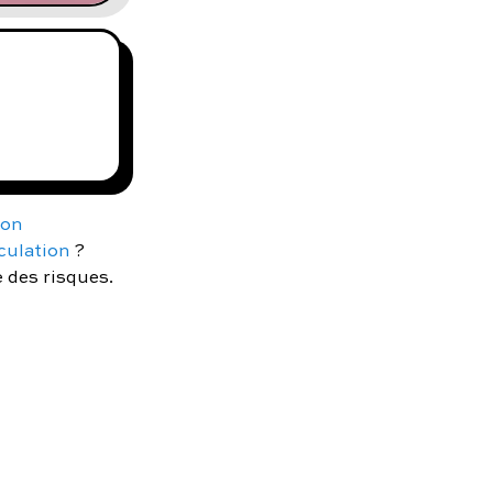
ion
aculation
?
e des risques.