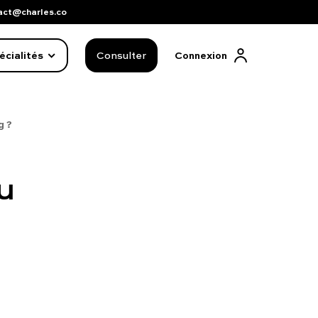
act@charles.co
écialités
Consulter
Connexion
g ?
u
FAQ complète
01 86 65 17 33