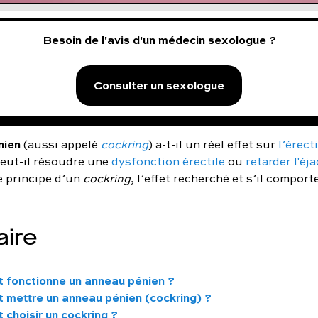
Besoin de l'avis d'un médecin sexologue ?
Consulter un sexologue
nien
(aussi appelé
cockring
) a-t-il un réel effet sur
l’érect
eut-il résoudre une
dysfonction érectile
ou
retarder l'éj
 principe d’un
cockring
, l’effet recherché et s’il comport
ire
fonctionne un anneau pénien ?
mettre un anneau pénien (cockring) ?
choisir un cockring ?