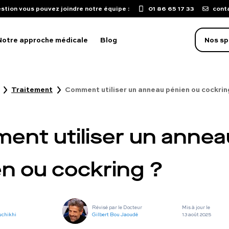
stion vous pouvez joindre notre équipe :
01 86 65 17 33
cont
Notre approche médicale
Blog
Nos sp
Traitement
Comment utiliser un anneau pénien ou cockrin
oblème d'érection
aculation précoce
ent utiliser un annea
isse de libido
mpuissance
n ou cockring ?
oubles sexuels
ST
Révisé par le Docteur
Mis à jour le
uton sur le pénis
uchikhi
Gilbert Bou Jaoudé
13 août 2025