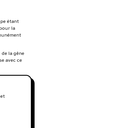
mpe étant
pour la
mmunément
u de la gêne
ise avec ce
 et