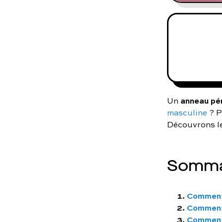
anneau pé
Un
masculine
? P
Découvrons le
Somma
Comment 
Comment 
Comment 