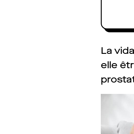
La vid
elle ê
prosta