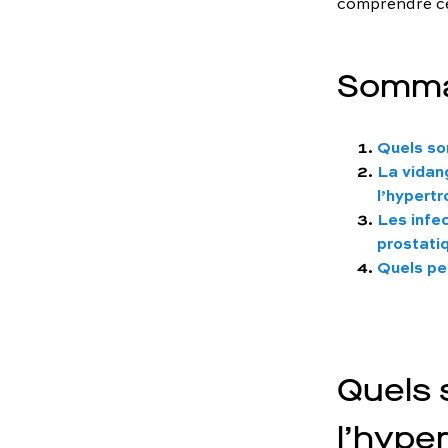
comprendre ce
Somma
Quels so
La vidan
l’hypertr
Les infe
prostati
Quels pe
Quels 
l’hype