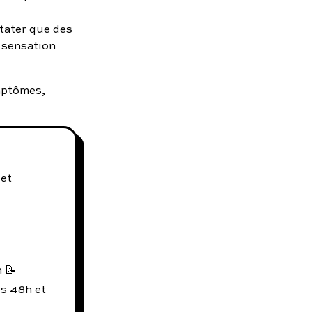
stater que des
e sensation
mptômes,
 et
 📝
us 48h et