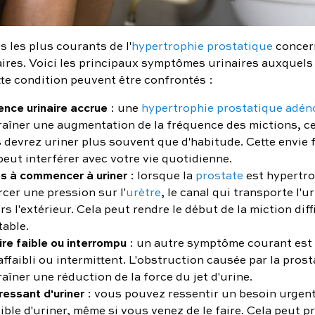
s les plus courants de l'
hypertrophie prostatique
concer
aires. Voici les principaux symptômes urinaires auxquel
tte condition peuvent être confrontés :
ence urinaire accrue
: une
hypertrophie prostatique adé
raîner une augmentation de la fréquence des mictions, ce 
 devrez uriner plus souvent que d'habitude. Cette envie
peut interférer avec votre vie quotidienne.
és à commencer à uriner
: lorsque la
prostate
est hypertro
cer une pression sur l'
urètre
, le canal qui transporte l'ur
rs l'extérieur. Cela peut rendre le début de la miction diffi
table.
ire faible ou interrompu
: un autre symptôme courant est 
affaibli ou intermittent. L'obstruction causée par la pros
aîner une réduction de la force du jet d'urine.
ressant d'uriner
: vous pouvez ressentir un besoin urgent
ible d'uriner, même si vous venez de le faire. Cela peut 