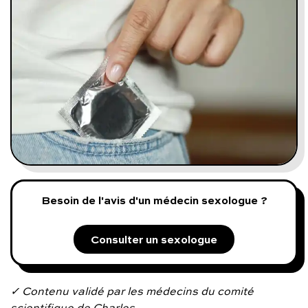
Programmes digitaux
Comment ça marche ?
Notre approche médicale
Blog
Prenez soin de vous :
Besoin de l'avis d'un médecin sexologue ?
Consultez un médecin
Consulter un sexologue
Vous avez des questions :
✓ Contenu validé par les médecins du comité
scientifique de Charles.