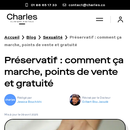
01 86 65 17 33
contact@charles.co
Accueil
Blog
Sexualité
Préservatif : comment ça
Santé sexuelle
marche, points de vente et gratuité
Préservatif : comment ça
Poids
marche, points de vente
Troubles du sommeil
et gratuité
Fertilité masculine
Rédigé par
Révisé par le Docteur
Jessica Bouchikhi
Gilbert Bou Jaoudé
Chute de cheveux
Mis à jour le
09 avril 2025