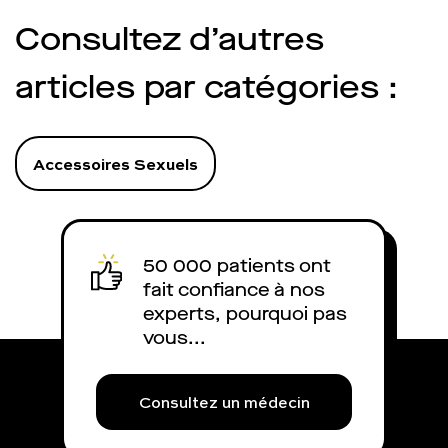
qui, lui, peut induire des
Consultez d’autres
problèmes d’érection. Et le risque
est de cumuler la masturbation
articles par catégories :
avec un visionnage trop
important de porno. Charles fait
le point.
Accessoires Sexuels
50 000 patients ont
fait confiance à nos
experts, pourquoi pas
vous...
Consultez un médecin