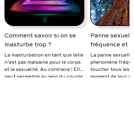
Comment savoir si on se
Panne sexuelle
masturbe trop ?
fréquence et s
La masturbation en tant que telle
La panne sexuelle
n’est pas malsaine pour le corps
phénomène fréque
et la sexualité. Au contraire ! Elle
toucher tous les 
peut permettre au sein du couple
moment de leur vi
de mieux vivre sa sexualité, si des
source d’anxiété, 
différences de désir existent ; car
occasionnelle ou 
nous ne sommes pas toujours sur
faut-il s’inquiéte
la même échelle, et c’est normal.
éviter ce trouble e
Alors comment savoir si on se
solutions existent
masturbe trop ? Une
devient récurrent 
masturbation excessive est
souvent le symptôme d’un stress