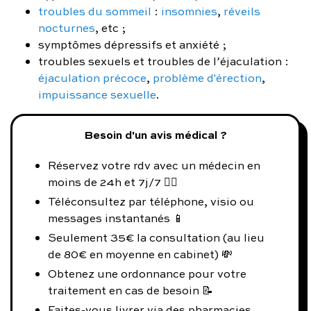
troubles du sommeil
:
insomnies
,
réveils
nocturnes
, etc ;
symptômes dépressifs et anxiété ;
troubles sexuels et troubles de l’éjaculation :
éjaculation précoce
,
problème d'érection
,
impuissance sexuelle
.
Besoin d'un avis médical ?
Réservez votre rdv avec un médecin en
moins de 24h et 7j/7 👨‍⚕️
Téléconsultez par téléphone, visio ou
messages instantanés 📱
Seulement 35€ la consultation (au lieu
de 80€ en moyenne en cabinet) 💸
Obtenez une ordonnance pour votre
traitement en cas de besoin 📝
Faites-vous livrer via des pharmacies