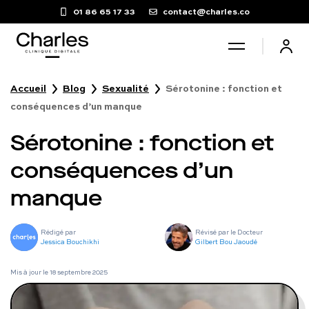
01 86 65 17 33
contact@charles.co
Accueil
Blog
Sexualité
Sérotonine : fonction et
Santé sexuelle
conséquences d’un manque
Sérotonine : fonction et
Poids
conséquences d’un
Troubles du sommeil
manque
Fertilité masculine
Rédigé par
Révisé par le Docteur
Jessica Bouchikhi
Gilbert Bou Jaoudé
Chute de cheveux
Mis à jour le
18 septembre 2025