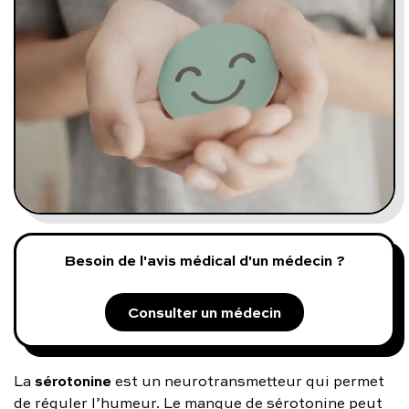
Programmes digitaux
Comment ça marche ?
Notre approche médicale
Blog
Prenez soin de vous :
Besoin de l'avis médical d'un médecin ?
Consultez un médecin
Consulter un médecin
sérotonine
La
est un neurotransmetteur qui permet
Vous avez des questions :
de réguler l’humeur. Le manque de sérotonine peut