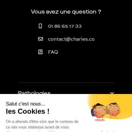
Vous avez une question ?
01 86 65 17 33
contact@charles.co
FAQ
Pathologies
Trouble de l'érection
Retarder l'éjaculation
À propos
Baisse de libido
Impuissance masculine
Comment ça marche