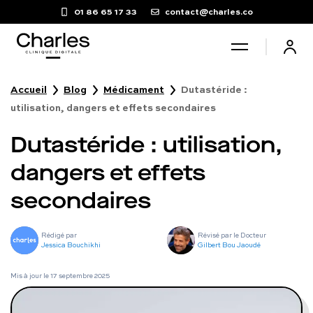
01 86 65 17 33
contact@charles.co
Accueil
Blog
Médicament
Dutastéride :
Santé sexuelle
utilisation, dangers et effets secondaires
Dutastéride : utilisation,
Poids
dangers et effets
Troubles du sommeil
secondaires
Fertilité masculine
Rédigé par
Révisé par le Docteur
Jessica Bouchikhi
Gilbert Bou Jaoudé
Chute de cheveux
Mis à jour le
17 septembre 2025