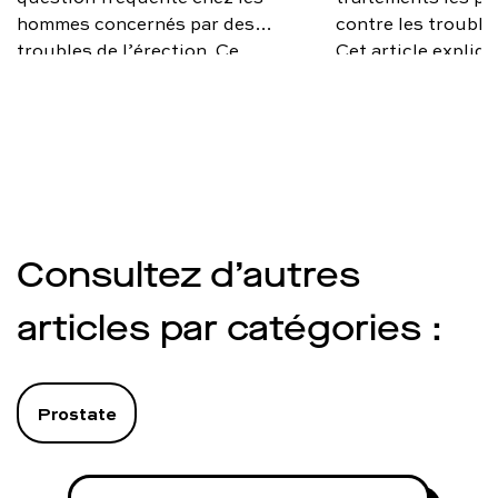
hommes concernés par des
contre les troubles
troubles de l’érection. Ce
Cet article expliqu
médicament bien connu peut être
fonctionnement, s
efficace, mais son achat et son
mg, 100 mg), sa du
utilisation doivent respecter un
son prix, ses effe
cadre médical strict pour garantir
s’il est possible d
la sécurité et l’efficacité du
ordonnance.
traitement. On vous explique.
Consultez d’autres
articles par catégories :
Prostate