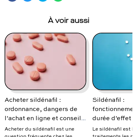
À voir aussi
Acheter sildénafil :
Sildénafil :
ordonnance, dangers de
fonctionnement
l’achat en ligne et conseils
durée d’effet e
médicaux
Acheter du sildénafil est une
Le sildénafil est l
question fréquente chez les
traitements les p