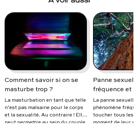
À voir aussi
Comment savoir si on se
Panne sexuelle
masturbe trop ?
fréquence et s
La masturbation en tant que telle
La panne sexuelle
n’est pas malsaine pour le corps
phénomène fréque
et la sexualité. Au contraire ! Elle
toucher tous les 
peut permettre au sein du couple
moment de leur vi
de mieux vivre sa sexualité, si des
source d’anxiété, 
différences de désir existent ; car
occasionnelle ou 