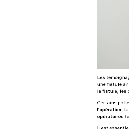
Les témoignag
une fistule an
la fistule, le
Certains pati
l'opération
, t
opératoires
te
Il est essenti