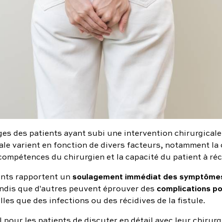
es des patients ayant subi une intervention chirurgicale
ale varient en fonction de divers facteurs, notamment la
s compétences du chirurgien et la capacité du patient à ré
soulagement immédiat des symptôme
ents rapportent un
complications po
andis que d'autres peuvent éprouver des
lles que des infections ou des récidives de la fistule.
el pour les patients de discuter en détail avec leur chirur