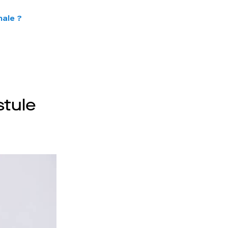
nale ?
stule