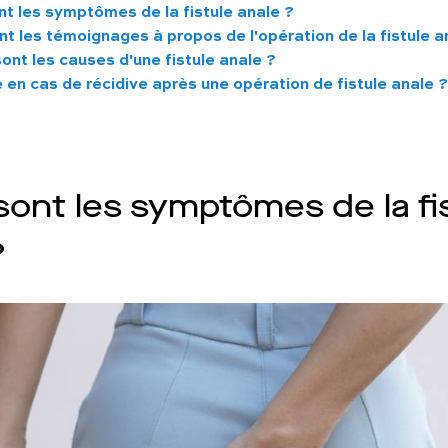
nt les symptômes de la fistule anale ?
t les témoignages à propos de l'opération de la fistule a
ont les causes d'une fistule anale ?
 en cas de récidive après une opération de fistule anale ?
sont les symptômes de la fi
?