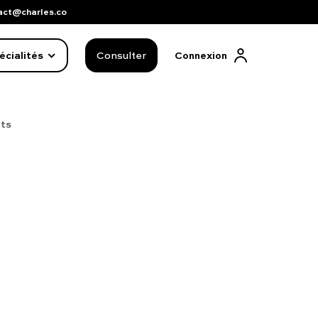
act@charles.co
écialités
Consulter
Connexion
nts
FAQ complète
01 86 65 17 33