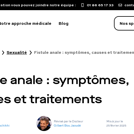
stion vous pouvez joindre notre équipe :
01 86 65 17 33
cont
Notre approche médicale
Blog
Nos sp
Sexualité
Fistule anale : symptômes, causes et traiteme
oblème d'érection
aculation précoce
le anale : symptômes,
isse de libido
mpuissance
s et traitements
oubles sexuels
ST
Révisé par le Docteur
Mis à jour le
uton sur le pénis
uchikhi
Gilbert Bou Jaoudé
25 février 2025