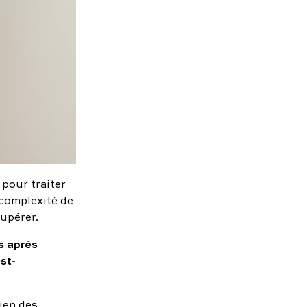
 pour traiter
 complexité de
cupérer.
s après
st-
gien des