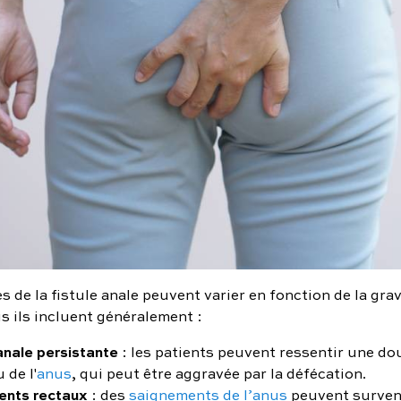
de la fistule anale peuvent varier en fonction de la grav
s ils incluent généralement :
anale persistante
: les patients peuvent ressentir une do
 de l'
anus
, qui peut être aggravée par la défécation.
ents rectaux
: des
saignements de l’anus
peuvent surven