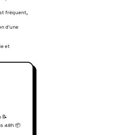
st fréquent,
on d'une
ie et
 📝
us 48h 📦