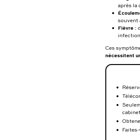
après la 
Écouleme
souvent 
Fièvre
: 
infection
Ces symptômes 
nécessitent u
Réserve
Téléco
Seulem
cabinet
Obtene
Faites-