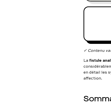
✓ Contenu val
fistule ana
La
considérablem
en détail les 
affection.
Somma