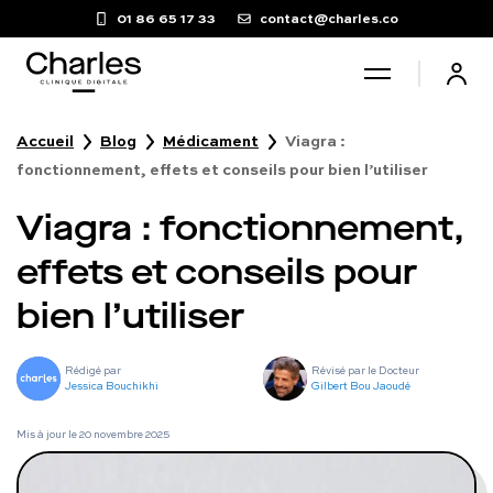
01 86 65 17 33
contact@charles.co
Accueil
Blog
Médicament
Viagra :
Santé sexuelle
fonctionnement, effets et conseils pour bien l’utiliser
Viagra : fonctionnement,
Poids
effets et conseils pour
Troubles du sommeil
bien l’utiliser
Fertilité masculine
Rédigé par
Révisé par le Docteur
Jessica Bouchikhi
Gilbert Bou Jaoudé
Chute de cheveux
Mis à jour le
20 novembre 2025