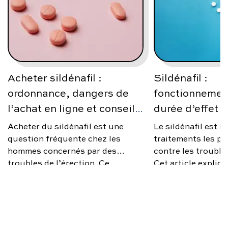
Acheter sildénafil :
Sildénafil :
ordonnance, dangers de
fonctionnement
l’achat en ligne et conseils
durée d’effet e
médicaux
Acheter du sildénafil est une
Le sildénafil est l
question fréquente chez les
traitements les p
hommes concernés par des
contre les troubles
troubles de l’érection. Ce
Cet article expliqu
médicament bien connu peut être
fonctionnement, s
efficace, mais son achat et son
mg, 100 mg), sa du
utilisation doivent respecter un
son prix, ses effe
cadre médical strict pour garantir
s’il est possible d
la sécurité et l’efficacité du
ordonnance.