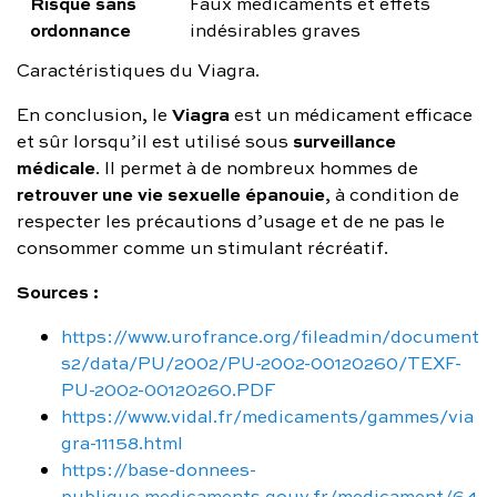
Risque sans
Faux médicaments et effets
ordonnance
indésirables graves
Caractéristiques du Viagra.
Viagra
En conclusion, le
est un médicament efficace
surveillance
et sûr lorsqu’il est utilisé sous
médicale
. Il permet à de nombreux hommes de
retrouver une vie sexuelle épanouie
, à condition de
respecter les précautions d’usage et de ne pas le
consommer comme un stimulant récréatif.
Sources :
https://www.urofrance.org/fileadmin/document
s2/data/PU/2002/PU-2002-00120260/TEXF-
PU-2002-00120260.PDF
https://www.vidal.fr/medicaments/gammes/via
gra-11158.html
https://base-donnees-
publique.medicaments.gouv.fr/medicament/64