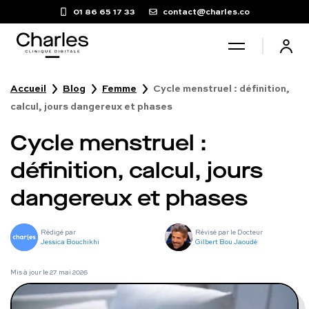
01 86 65 17 33
contact@charles.co
Accueil
Blog
Femme
Cycle menstruel : définition,
Santé sexuelle
calcul, jours dangereux et phases
Cycle menstruel :
Poids
définition, calcul, jours
Troubles du sommeil
dangereux et phases
Fertilité masculine
Rédigé par
Révisé par le Docteur
Jessica Bouchikhi
Gilbert Bou Jaoudé
Chute de cheveux
Mis à jour le
27 mai 2026