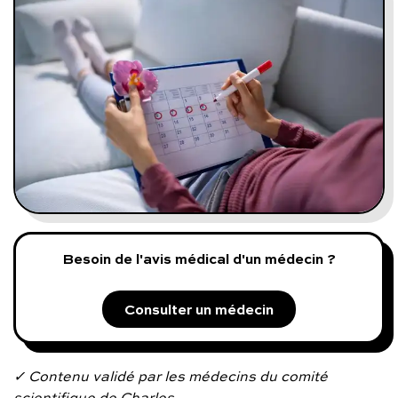
Programmes digitaux
Comment ça marche ?
Notre approche médicale
Blog
Prenez soin de vous :
Besoin de l'avis médical d'un médecin ?
Consultez un médecin
Consulter un médecin
Vous avez des questions :
✓ Contenu validé par les médecins du comité
scientifique de Charles.