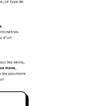
e, ce type de
e
.
entimètres.
u d’un
our les seins,
sus mous
,
ou les poumons
eur