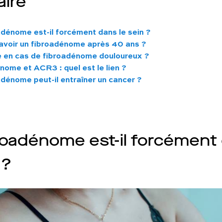
ire
adénome est-il forcément dans le sein ?
avoir un fibroadénome après 40 ans ?
e en cas de fibroadénome douloureux ?
nome et ACR3 : quel est le lien ?
adénome peut-il entraîner un cancer ?
roadénome est-il forcément
 ?