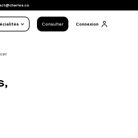
act@charles.co
écialités
Consulter
Connexion
cer
s,
FAQ complète
01 86 65 17 33