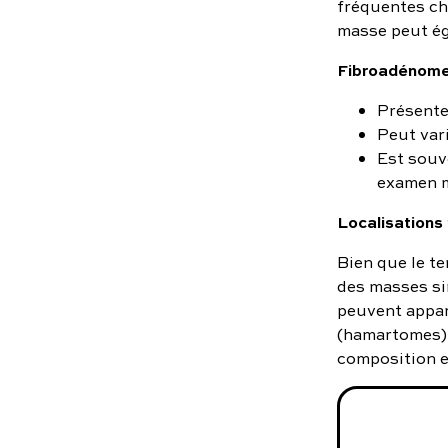
fréquentes che
masse peut ég
Fibroadénome 
Présent
Peut vari
Est souv
examen m
Localisations 
Bien que le t
des masses si
peuvent appar
(hamartomes).
composition e