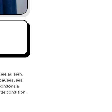
iée au sein.
causes, ses
épondons à
tte condition.