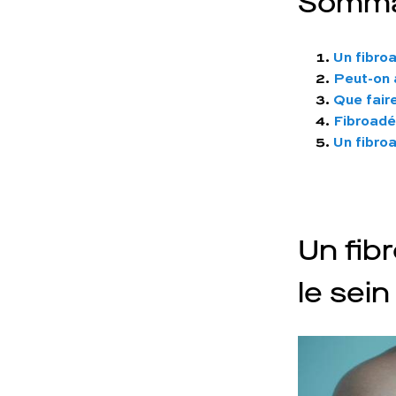
Somma
Un fibro
Peut-on 
Que fair
Fibroadé
Un fibro
Un fib
le sein