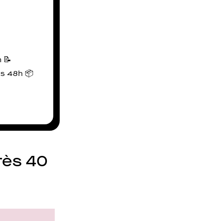
 📝
us 48h 📦
rès 40