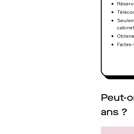
Réserve
Téléco
Seulem
cabinet
Obtene
Faites-
Peut-o
ans ?