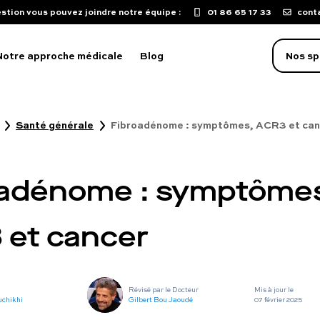
stion vous pouvez joindre notre équipe :
01 86 65 17 33
cont
Notre approche médicale
Blog
Nos sp
Santé générale
Fibroadénome : symptômes, ACR3 et can
oblème d'érection
aculation précoce
oadénome : symptôme
isse de libido
mpuissance
 et cancer
oubles sexuels
ST
Révisé par le Docteur
Mis à jour le
uton sur le pénis
uchikhi
Gilbert Bou Jaoudé
07 février 2025