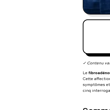
✓ Contenu val
fibroadén
Le
Cette affecti
symptômes et 
cinq interrog