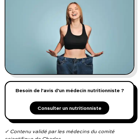
Programmes digitaux
Comment ça marche ?
Notre approche médicale
Blog
Prenez soin de vous :
Besoin de l'avis d'un médecin nutritionniste ?
Consultez un médecin
Consulter un nutritionniste
Vous avez des questions :
✓ Contenu validé par les médecins du comité
scientifique de Charles.