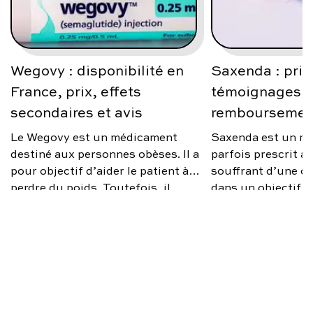
Wegovy : disponibilité en
Saxenda : prix
France, prix, effets
témoignages, a
secondaires et avis
remboursemen
Le Wegovy est un médicament
Saxenda est un m
destiné aux personnes obèses. Il a
parfois prescrit 
pour objectif d’aider le patient à
souffrant d’une ob
perdre du poids. Toutefois, il
dans un objectif d
n’est prescrit que sous certaines
poids. Toutefois, i
conditions. Quel est le prix de
d’un remède miracl
Wegovy en France ? Quels sont
médical rapproché
ses effets secondaires ? Qu’en
changements d’ha
disent les médecins ? On vous
être opérés en par
explique.
optimiser l’efficac
traitement. Quels 