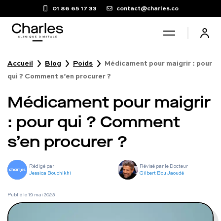
01 86 65 17 33
contact@charles.co
Accueil
Blog
Poids
Médicament pour maigrir : pour
Santé sexuelle
qui ? Comment s’en procurer ?
Médicament pour maigrir
Poids
: pour qui ? Comment
Troubles du sommeil
s’en procurer ?
Fertilité masculine
Rédigé par
Révisé par le Docteur
Jessica Bouchikhi
Gilbert Bou Jaoudé
Chute de cheveux
Publié le
19 mai 2023