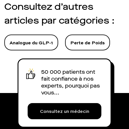
de Saxenda ? Quel 
Consultez d’autres
médecins ? Quel es
est-il remboursé 
articles par catégories :
explique.
Analogue du GLP-1
Perte de Poids
50 000 patients ont
fait confiance à nos
experts, pourquoi pas
vous...
Consultez un médecin