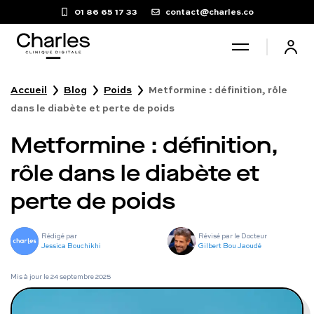
01 86 65 17 33
contact@charles.co
Accueil
Blog
Poids
Metformine : définition, rôle
Santé sexuelle
dans le diabète et perte de poids
Metformine : définition,
Poids
rôle dans le diabète et
Troubles du sommeil
perte de poids
Fertilité masculine
Rédigé par
Révisé par le Docteur
Jessica Bouchikhi
Gilbert Bou Jaoudé
Chute de cheveux
Mis à jour le
24 septembre 2025