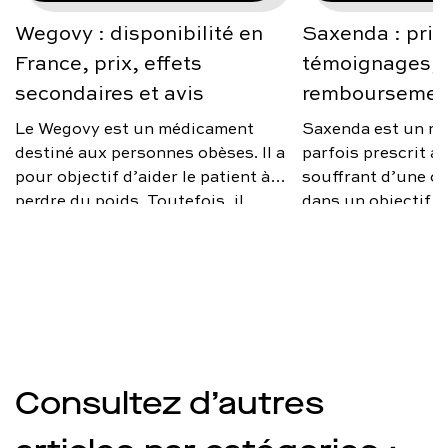
Wegovy : disponibilité en
Saxenda : prix
France, prix, effets
témoignages, a
secondaires et avis
remboursemen
Le Wegovy est un médicament
Saxenda est un m
destiné aux personnes obèses. Il a
parfois prescrit 
pour objectif d’aider le patient à
souffrant d’une ob
perdre du poids. Toutefois, il
dans un objectif d
n’est prescrit que sous certaines
poids. Toutefois, i
conditions. Quel est le prix de
d’un remède miracl
Wegovy en France ? Quels sont
médical rapproché
ses effets secondaires ? Qu’en
changements d’ha
disent les médecins ? On vous
être opérés en par
explique.
optimiser l’efficac
traitement. Quels 
de Saxenda ? Quel 
Consultez d’autres
médecins ? Quel es
est-il remboursé 