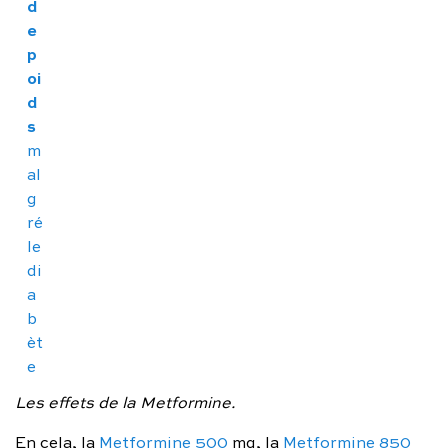
d
e
p
oi
d
s
m
al
g
ré
le
di
a
b
èt
e
Les effets de la Metformine.
En cela, la
Metformine 500
mg, la
Metformine 850