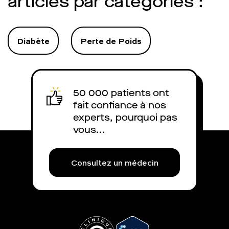
articles par catégories :
explique.
Diabète
Perte de Poids
50 000 patients ont
fait confiance à nos
experts, pourquoi pas
vous...
Consultez un médecin