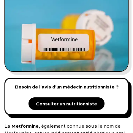
Programmes digitaux
Comment ça marche ?
Notre approche médicale
Blog
Prenez soin de vous :
Besoin de l'avis d'un médecin nutritionniste ?
Consultez un médecin
Consulter un nutritionniste
Vous avez des questions :
Metformine
La
, également connue sous le nom de
Merformine, est un médicament antidiabétique oral