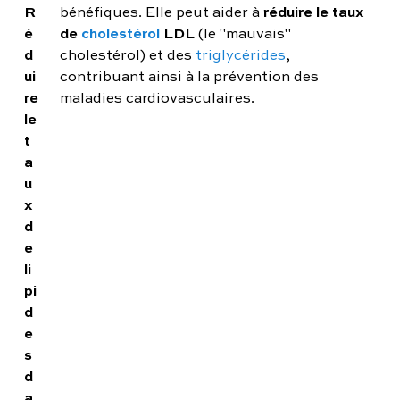
R
réduire le taux
bénéfiques. Elle peut aider à
é
de
cholestérol
LDL
(le "mauvais"
d
cholestérol) et des
triglycérides
,
ui
contribuant ainsi à la prévention des
re
maladies cardiovasculaires.
le
t
a
u
x
d
e
li
pi
d
e
s
d
a