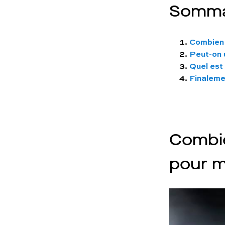
Somma
Combien d
Peut-on u
Quel est 
Finalemen
Combien
pour m