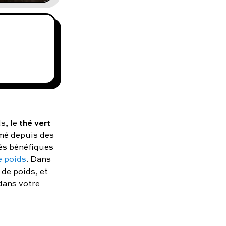
thé vert
s, le
mé depuis des
tés bénéfiques
e poids
. Dans
 de poids, et
dans votre