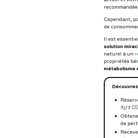
recommandée 
Cependant, po
de consomme
Il est essenti
solution mirac
naturel à un
r
propriétés bé
métabolisme et
Découvrez 
Réserve
7j/7 👨‍⚕️
Obtene
de pert
Receve