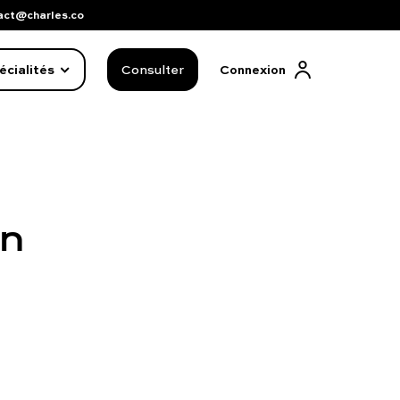
act@charles.co
écialités
Consulter
Connexion
On
FAQ complète
01 86 65 17 33