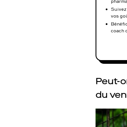
pharma
Suivez
vos go
Bénéfi
coach d
Peut-on
du ven