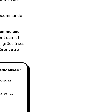
 recommandé
 comme une
nt sain et
, grâce à ses
érer votre
dicalisée :
24h et
 et 20%