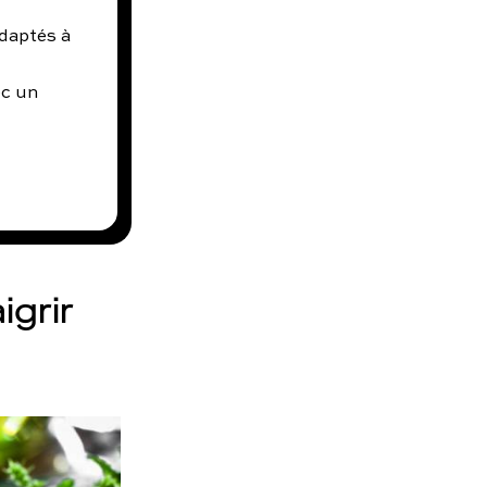
daptés à
ec un
igrir