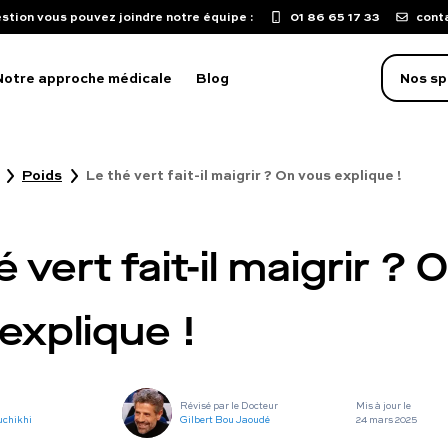
stion vous pouvez joindre notre équipe :
01 86 65 17 33
cont
Notre approche médicale
Blog
Nos sp
Poids
Le thé vert fait-il maigrir ? On vous explique !
oblème d'érection
aculation précoce
 vert fait-il maigrir ? 
isse de libido
mpuissance
explique !
oubles sexuels
ST
Révisé par le Docteur
Mis à jour le
uton sur le pénis
uchikhi
Gilbert Bou Jaoudé
24 mars 2025