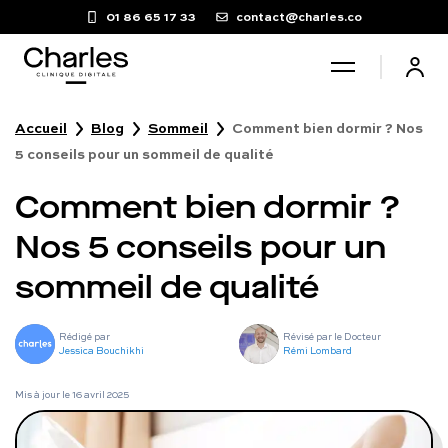
01 86 65 17 33
contact@charles.co
Accueil
Blog
Sommeil
Comment bien dormir ? Nos
Santé sexuelle
5 conseils pour un sommeil de qualité
Comment bien dormir ?
Poids
Nos 5 conseils pour un
Troubles du sommeil
sommeil de qualité
Fertilité masculine
Rédigé par
Révisé par le Docteur
Jessica Bouchikhi
Rémi Lombard
Chute de cheveux
Mis à jour le
16 avril 2025