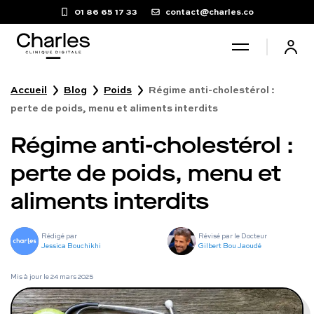
01 86 65 17 33
contact@charles.co
Accueil
Blog
Poids
Régime anti-cholestérol :
Santé sexuelle
perte de poids, menu et aliments interdits
Régime anti-cholestérol :
Poids
perte de poids, menu et
Troubles du sommeil
aliments interdits
Fertilité masculine
Rédigé par
Révisé par le Docteur
Jessica Bouchikhi
Gilbert Bou Jaoudé
Chute de cheveux
Mis à jour le
24 mars 2025