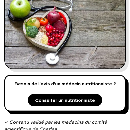
Programmes digitaux
Comment ça marche ?
Notre approche médicale
Blog
Prenez soin de vous :
Besoin de l'avis d'un médecin nutritionniste ?
Consultez un médecin
Consulter un nutritionniste
✓ Contenu validé par les médecins du comité
Vous avez des questions :
scientifique de Charles.