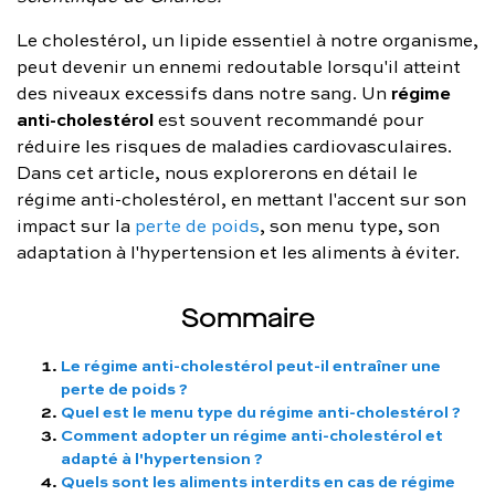
FAQ complète
Le cholestérol, un lipide essentiel à notre organisme,
peut devenir un ennemi redoutable lorsqu'il atteint
01 86 65 17 33
régime
des niveaux excessifs dans notre sang. Un
anti-cholestérol
est souvent recommandé pour
contact@charles.co
réduire les risques de maladies cardiovasculaires.
Dans cet article, nous explorerons en détail le
régime anti-cholestérol, en mettant l'accent sur son
impact sur la
perte de poids
, son menu type, son
adaptation à l'hypertension et les aliments à éviter.
Sommaire
Le régime anti-cholestérol peut-il entraîner une
perte de poids ?
Quel est le menu type du régime anti-cholestérol ?
Comment adopter un régime anti-cholestérol et
adapté à l'hypertension ?
Quels sont les aliments interdits en cas de régime