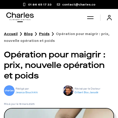
01 86 65 17 33
contact@charles.co
Accueil
Blog
Poids
Opération pour maigrir : prix,
Santé sexuelle
nouvelle opération et poids
Opération pour maigrir :
Poids
prix, nouvelle opération
Troubles du sommeil
et poids
Fertilité masculine
Rédigé par
Révisé par le Docteur
Jessica Bouchikhi
Gilbert Bou Jaoudé
Chute de cheveux
Mis à jour le
18 mars 2025