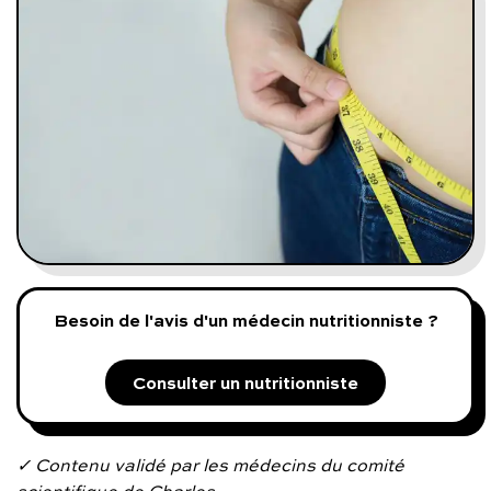
Programmes digitaux
Comment ça marche ?
Notre approche médicale
Blog
Prenez soin de vous :
Besoin de l'avis d'un médecin nutritionniste ?
Consultez un médecin
Consulter un nutritionniste
Vous avez des questions :
✓ Contenu validé par les médecins du comité
scientifique de Charles.