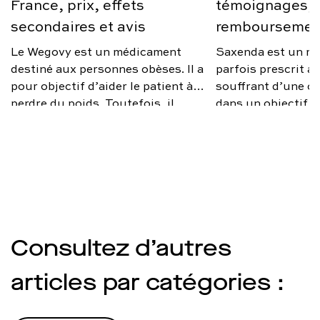
France, prix, effets
témoignages, a
secondaires et avis
remboursemen
Le Wegovy est un médicament
Saxenda est un m
destiné aux personnes obèses. Il a
parfois prescrit 
pour objectif d’aider le patient à
souffrant d’une ob
perdre du poids. Toutefois, il
dans un objectif d
n’est prescrit que sous certaines
poids. Toutefois, i
conditions. Quel est le prix de
d’un remède miracl
Wegovy en France ? Quels sont
médical rapproché
ses effets secondaires ? Qu’en
changements d’ha
disent les médecins ? On vous
être opérés en par
explique.
optimiser l’efficac
traitement. Quels 
de Saxenda ? Quel 
Consultez d’autres
médecins ? Quel es
est-il remboursé 
articles par catégories :
explique.