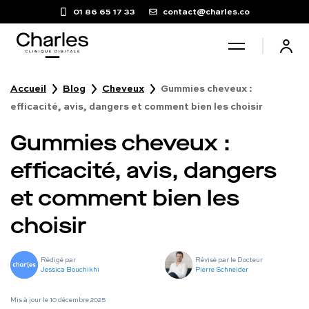
01 86 65 17 33
contact@charles.co
Accueil
Blog
Cheveux
Gummies cheveux :
Santé sexuelle
efficacité, avis, dangers et comment bien les choisir
Gummies cheveux :
Poids
efficacité, avis, dangers
Troubles du sommeil
et comment bien les
choisir
Fertilité masculine
Rédigé par
Révisé par le Docteur
Chute de cheveux
Jessica Bouchikhi
Pierre Schneider
Mis à jour le
10 décembre 2025