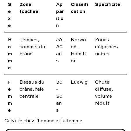
S
Zone
Ap
Classifi
Spécificité
e
touchée
par
cation
x
itio
e
n
H
Tempes,
20-
Norwo
Zones
o
sommet du
30
od-
dégarnies
m
crâne
an
Hamilt
nettes
m
s
on
e
F
Dessus du
30
Ludwig
Chute
e
crâne, raie
-
diffuse,
m
centrale
50
volume
m
an
réduit
e
s
Calvitie chez l'homme et la femme.