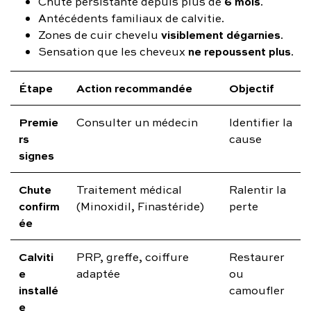
6 mois
Chute persistante depuis plus de
.
Antécédents familiaux de calvitie.
visiblement dégarnies
Zones de cuir chevelu
.
ne repoussent plus
Sensation que les cheveux
.
Étape
Action recommandée
Objectif
Premie
Consulter un médecin
Identifier la
rs
cause
signes
Chute
Traitement médical
Ralentir la
confirm
(Minoxidil, Finastéride)
perte
ée
Calviti
PRP, greffe, coiffure
Restaurer
e
adaptée
ou
installé
camoufler
e