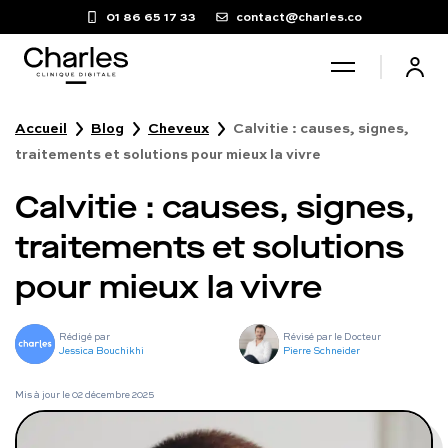
01 86 65 17 33
contact@charles.co
Accueil
Blog
Cheveux
Calvitie : causes, signes,
Santé sexuelle
traitements et solutions pour mieux la vivre
Calvitie : causes, signes,
Poids
traitements et solutions
Troubles du sommeil
pour mieux la vivre
Fertilité masculine
Rédigé par
Révisé par le Docteur
Jessica Bouchikhi
Pierre Schneider
Chute de cheveux
Mis à jour le
02 décembre 2025