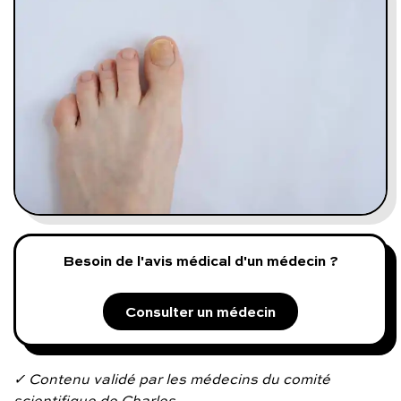
Programmes digitaux
Comment ça marche ?
Notre approche médicale
Blog
Prenez soin de vous :
Besoin de l'avis médical d'un médecin ?
Consultez un médecin
Consulter un médecin
Vous avez des questions :
✓ Contenu validé par les médecins du comité
scientifique de Charles.