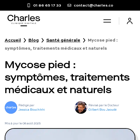
01 86 65 17 33
contact@charles.co
Accueil
Blog
Santé générale
Mycose pied :
Santé sexuelle
symptômes, traitements médicaux et naturels
Mycose pied :
Poids
symptômes, traitements
Troubles du sommeil
médicaux et naturels
Fertilité masculine
Rédigé par
Révisé par le Docteur
Jessica Bouchikhi
Gilbert Bou Jaoudé
Chute de cheveux
Mis à jour le
08 août 2025