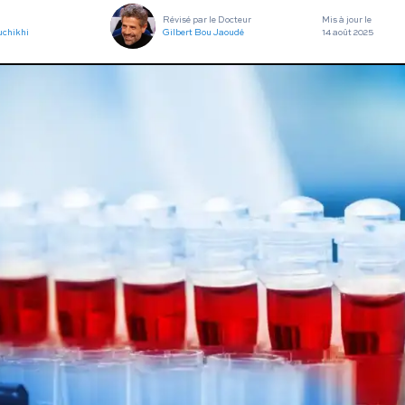
utes nos pathologies
sexuelles
Révisé par le Docteur
Mis à jour le
uchikhi
Gilbert Bou Jaoudé
14 août 2025