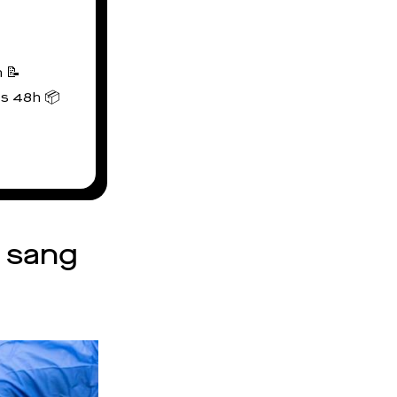
 📝
us 48h 📦
 sang