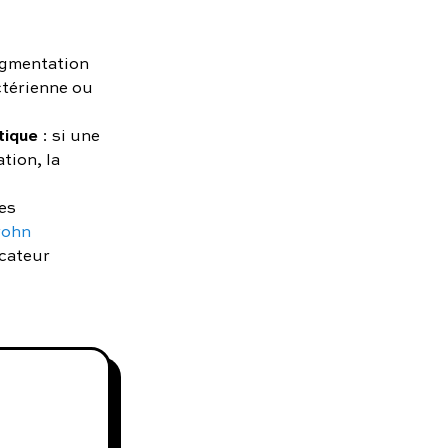
ugmentation
ctérienne ou
tique
: si une
tion, la
es
rohn
icateur