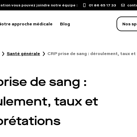
stion vous pouvez joindre notre équipe :
01 86 65 17 33
cont
Notre approche médicale
Blog
Nos sp
Santé générale
CRP prise de sang : déroulement, taux et
oblème d'érection
aculation précoce
rise de sang :
isse de libido
mpuissance
lement, taux et
oubles sexuels
ST
prétations
uton sur le pénis