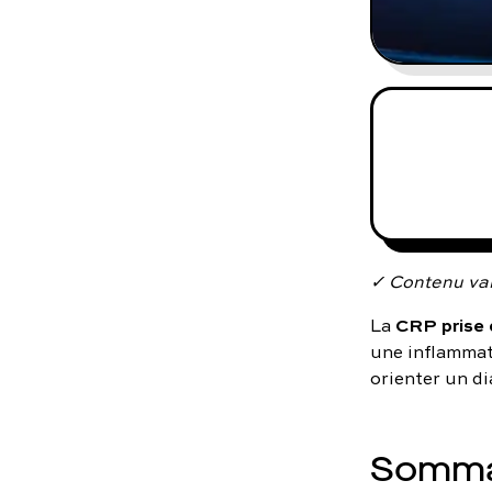
✓ Contenu val
CRP prise 
La
une inflammati
orienter un d
Somma