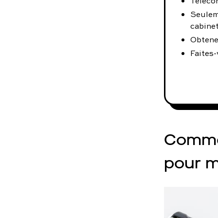
Téléco
Seulem
cabinet
Obtene
Faites-
Commen
pour m