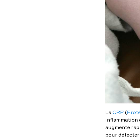
La
CRP
(
Proté
inflammation 
augmente rapi
pour détecter