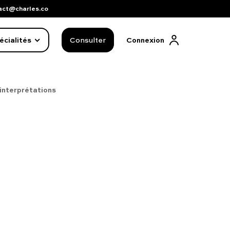
act@charles.co
écialités
Consulter
Connexion
 interprétations
FAQ complète
01 86 65 17 33