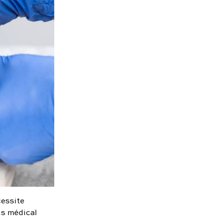
cessite
is médical