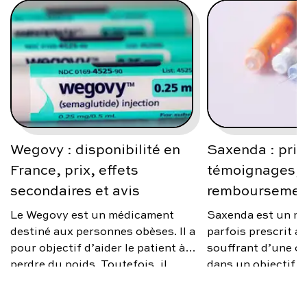
Wegovy : disponibilité en
Saxenda : prix
France, prix, effets
témoignages, a
secondaires et avis
remboursemen
Le Wegovy est un médicament
Saxenda est un m
destiné aux personnes obèses. Il a
parfois prescrit 
pour objectif d’aider le patient à
souffrant d’une ob
perdre du poids. Toutefois, il
dans un objectif d
n’est prescrit que sous certaines
poids. Toutefois, i
conditions. Quel est le prix de
d’un remède miracl