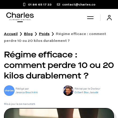
01 86 65 17 33
contact@charles.co
Accueil
Blog
Poids
Régime efficace : comment
Santé sexuelle
perdre 10 ou 20 kilos durablement ?
Régime efficace :
Poids
comment perdre 10 ou 20
Troubles du sommeil
kilos durablement ?
Fertilité masculine
Rédigé par
Révisé par le Docteur
Jessica Bouchikhi
Gilbert Bou Jaoudé
Chute de cheveux
Mis à jour le
24 mars 2025