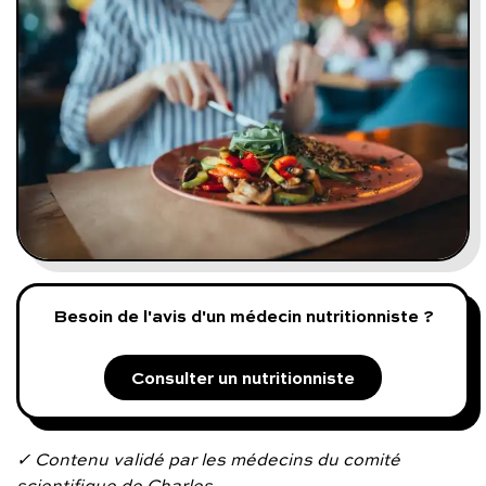
Programmes digitaux
Comment ça marche ?
Notre approche médicale
Blog
Prenez soin de vous :
Besoin de l'avis d'un médecin nutritionniste ?
Consultez un médecin
Consulter un nutritionniste
Vous avez des questions :
✓ Contenu validé par les médecins du comité
scientifique de Charles.