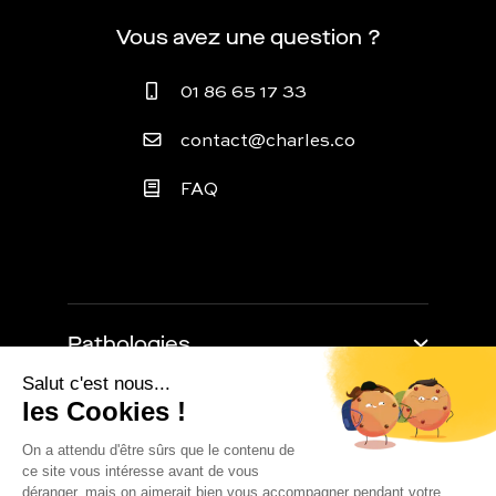
Vous avez une question ?
01 86 65 17 33
contact@charles.co
FAQ
Pathologies
Trouble de l'érection
Retarder l'éjaculation
À propos
Baisse de libido
Impuissance masculine
Comment ça marche