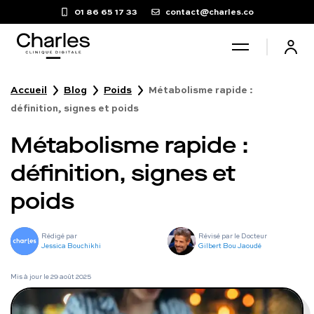
01 86 65 17 33
contact@charles.co
Accueil
Blog
Poids
Métabolisme rapide :
Santé sexuelle
définition, signes et poids
Métabolisme rapide :
Poids
définition, signes et
Troubles du sommeil
poids
Fertilité masculine
Rédigé par
Révisé par le Docteur
Jessica Bouchikhi
Gilbert Bou Jaoudé
Chute de cheveux
Mis à jour le
29 août 2025