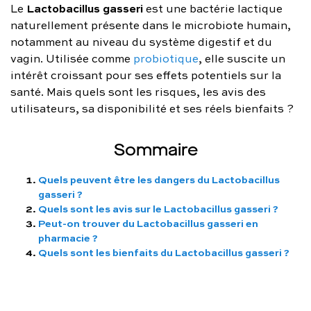
Lactobacillus gasseri
Le
est une bactérie lactique
FAQ complète
naturellement présente dans le microbiote humain,
notamment au niveau du système digestif et du
01 86 65 17 33
vagin. Utilisée comme
probiotique
, elle suscite un
intérêt croissant pour ses effets potentiels sur la
contact@charles.co
santé. Mais quels sont les risques, les avis des
utilisateurs, sa disponibilité et ses réels bienfaits ?
Sommaire
Quels peuvent être les dangers du Lactobacillus
gasseri ?
Quels sont les avis sur le Lactobacillus gasseri ?
Peut-on trouver du Lactobacillus gasseri en
pharmacie ?
Quels sont les bienfaits du Lactobacillus gasseri ?