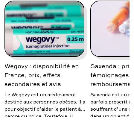
Wegovy : disponibilité en
Saxenda : prix
France, prix, effets
témoignages, a
secondaires et avis
remboursemen
Le Wegovy est un médicament
Saxenda est un m
destiné aux personnes obèses. Il a
parfois prescrit 
pour objectif d’aider le patient à
souffrant d’une ob
perdre du poids. Toutefois, il
dans un objectif d
n’est prescrit que sous certaines
poids. Toutefois, i
conditions. Quel est le prix de
d’un remède miracl