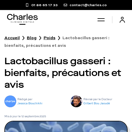
01 86 65 17 33
contact@charles.co
Accueil
Blog
Poids
Lactobacillus gasseri :
Santé sexuelle
bienfaits, précautions et avis
Lactobacillus gasseri :
Poids
bienfaits, précautions et
Troubles du sommeil
avis
Fertilité masculine
Rédigé par
Révisé par le Docteur
Jessica Bouchikhi
Gilbert Bou Jaoudé
Chute de cheveux
Mis à jour le
12 septembre 2025