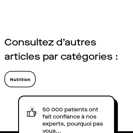
Wegovy en France ? Quels sont
médical rapproché
ses effets secondaires ? Qu’en
changements d’ha
disent les médecins ? On vous
être opérés en par
explique.
optimiser l’efficac
traitement. Quels 
de Saxenda ? Quel 
Consultez d’autres
médecins ? Quel es
est-il remboursé 
articles par catégories :
explique.
Nutrition
50 000 patients ont
fait confiance à nos
experts, pourquoi pas
vous...