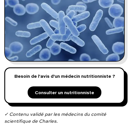
Programmes digitaux
Comment ça marche ?
Notre approche médicale
Blog
Prenez soin de vous :
Besoin de l'avis d'un médecin nutritionniste ?
Consultez un médecin
Consulter un nutritionniste
✓ Contenu validé par les médecins du comité
scientifique de Charles.
Vous avez des questions :