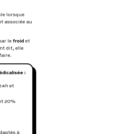
ule lorsque
nt associée au
froid
par le
et
t dit, elle
faire.
dicalisée :
24h et
 et 20%
daptés à