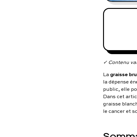
✓ Contenu val
graisse br
La
la dépense én
public, elle p
Dans cet artic
graisse blanch
le cancer et s
Somma