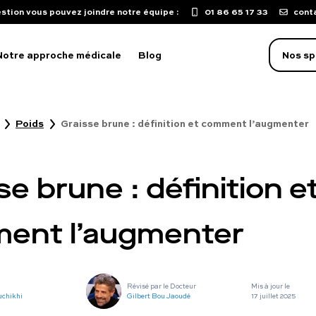
stion vous pouvez joindre notre équipe :
01 86 65 17 33
cont
Notre approche médicale
Blog
Nos sp
Poids
Graisse brune : définition et comment l’augmenter
oblème d'érection
aculation précoce
se brune : définition e
isse de libido
mpuissance
ent l’augmenter
oubles sexuels
ST
Révisé par le Docteur
Mis à jour le
uton sur le pénis
uchikhi
Gilbert Bou Jaoudé
17 juillet 2025