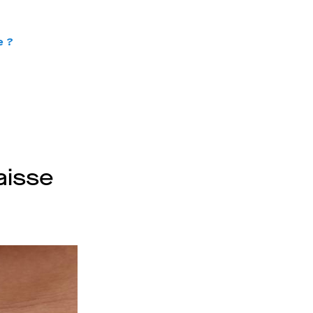
e ?
aisse