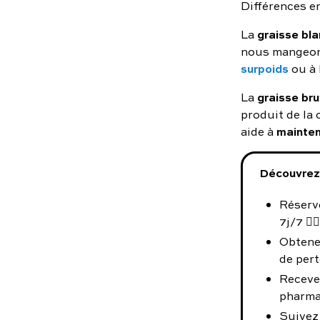
Différences e
graisse bl
La
nous mangeons
surpoids
ou à 
graisse br
La
produit de la
mainten
aide à
Découvrez 
Réserve
7j/7 👨‍⚕️
Obtene
de pert
Receve
pharma
Suivez