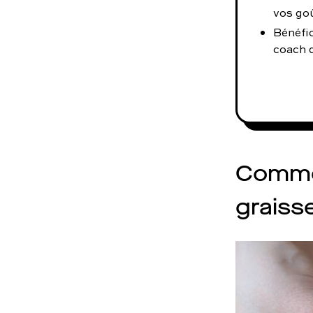
vos go
Bénéfi
coach d
Commen
graiss