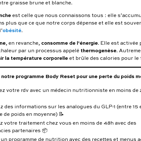
ntre graisse brune et blanche.
anche
est celle que nous connaissons tous : elle s’accum
 plus que ce que notre corps dépense et elle est souve
obésité
l’
.
une
consomme de l’énergie
, en revanche,
. Elle est activée 
thermogenèse
 chaleur par un processus appelé
. Autremen
ir la température corporelle
et brûle des calories pour le 
notre programme Body Reset pour une perte du poids mé
z votre rdv avec un médecin nutritionniste en moins de 
z des informations sur les analogues du GLP-1 (entre 15
e de poids en moyenne) 📝
z votre traitement chez vous en moins de 48h avec des
cies partenaires 📦
 un programme de nutrition avec des recettes et menus a