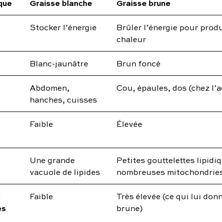
que
Graisse blanche
Graisse brune
Stocker l’énergie
Brûler l’énergie pour produ
chaleur
Blanc-jaunâtre
Brun foncé
Abdomen,
Cou, épaules, dos (chez l’a
hanches, cuisses
Faible
Élevée
Une grande
Petites gouttelettes lipidi
vacuole de lipides
nombreuses mitochondrie
e
Faible
Très élevée (ce qui lui don
es
brune)