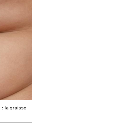
x
: la graisse