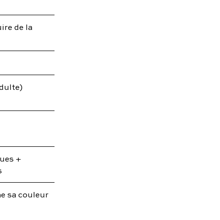
ire de la
dulte)
ques +
s
ne sa couleur