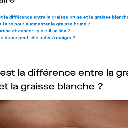
t la différence entre la graisse brune et la graisse blanch
faire pour augmenter la graisse brune ?
rune et cancer : y a-t-il un lien ?
e brune peut-elle aider à maigrir ?
est la différence entre la gr
et la graisse blanche ?