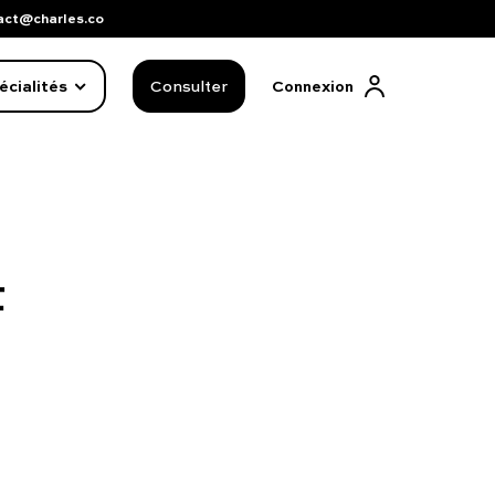
act@charles.co
écialités
Consulter
Connexion
t
FAQ complète
01 86 65 17 33