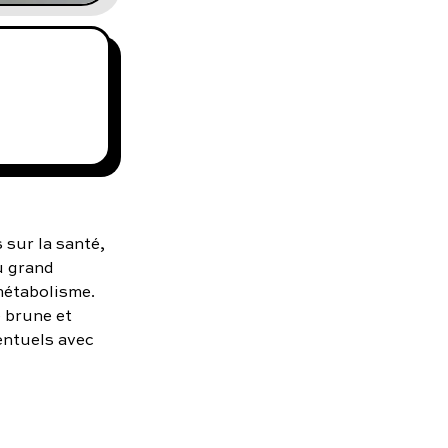
 sur la santé,
u grand
 métabolisme.
e brune et
ventuels avec