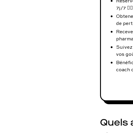
Réserve
7j/7 👨‍⚕️
Obtene
de pert
Receve
pharma
Suivez
vos go
Bénéfi
coach d
Quels a