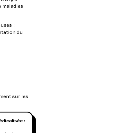
e maladies
euses :
ntation du
ement sur les
dicalisée :