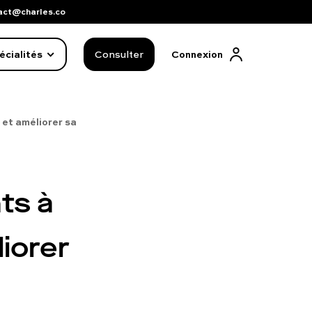
act@charles.co
écialités
Consulter
Connexion
 et améliorer sa
ts à
iorer
FAQ complète
01 86 65 17 33