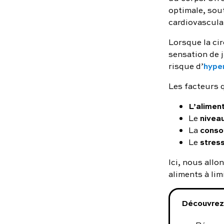
optimale, sou
cardiovascula
Lorsque la cir
sensation de 
hyper
risque d’
Les facteurs q
L’aliment
niveau
Le
conso
La
stress
Le
Ici, nous allo
aliments à lim
Découvrez 