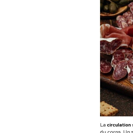
circulation
La
du corps. Un 