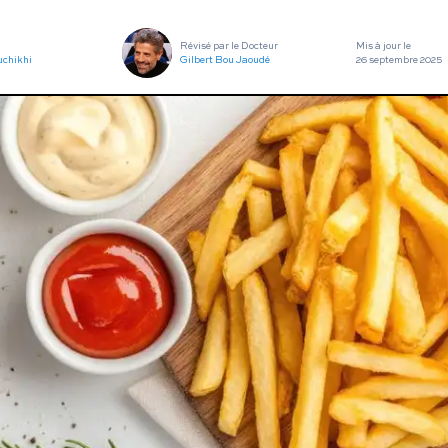
utes nos pathologies
sexuelles
Révisé par le Docteur
Mis à jour le
uchikhi
Gilbert Bou Jaoudé
26 septembre 2025