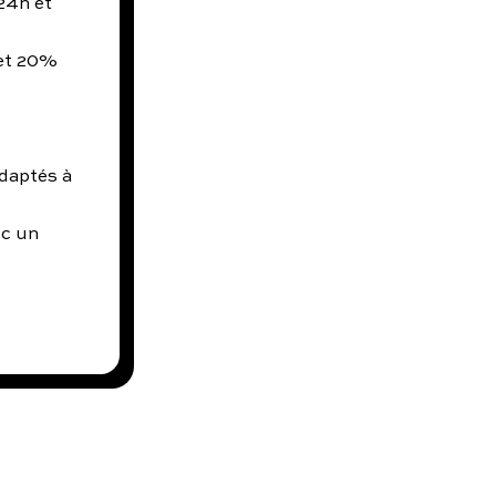
24h et
 et 20%
daptés à
ec un