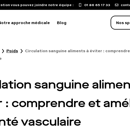
stion vous pouvez joindre notre équipe :
01 86 65 17 33
cont
Notre approche médicale
Blog
Nos sp
Poids
Circulation sanguine aliments à éviter : comprendre
oblème d'érection
e
aculation précoce
isse de libido
lation sanguine alimen
mpuissance
oubles sexuels
r : comprendre et amél
ST
nté vasculaire
uton sur le pénis