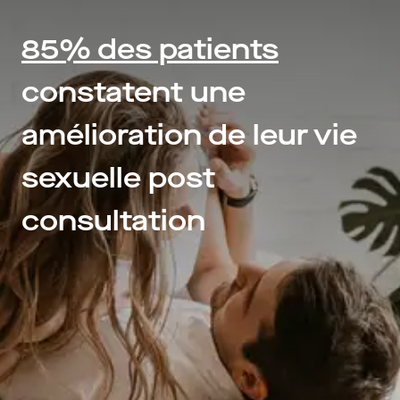
85% des patients
constatent une
amélioration de leur vie
sexuelle post
consultation