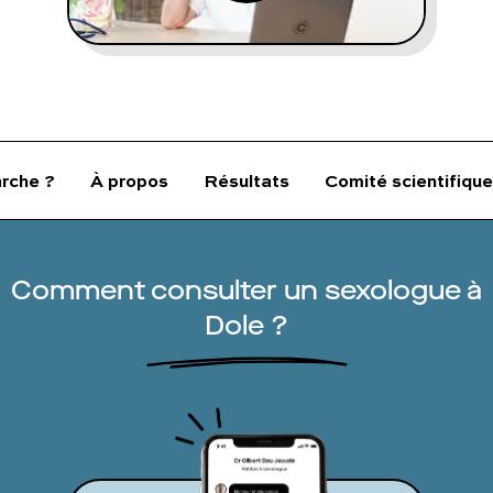
FAQ complète
01 86 65 17 33
contact@charles.co
rche ?
À propos
Résultats
Comité scientifique
Comment consulter un sexologue à
Dole ?