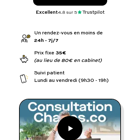
Programmes digitaux
Excellent
4.8
sur 5
Trustpilot
Comment ça marche ?
Notre approche médicale
24h - 7j/7
Blog
35€
Prix fixe
(au lieu de 80€ en cabinet)
Suivi patient
Lundi au vendredi (9h30 - 19h)
Prenez soin de vous :
Consultez un médecin
Vous avez des questions :