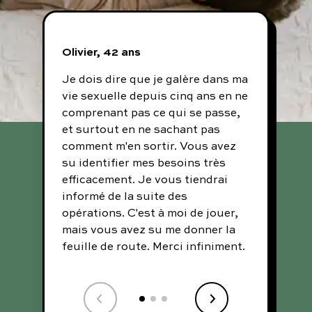
Olivier, 42 ans
Rich
Je dois dire que je galère dans ma
J'ai 
vie sexuelle depuis cinq ans en ne
vous
comprenant pas ce qui se passe,
Je tr
et surtout en ne sachant pas
site
comment m'en sortir. Vous avez
moye
su identifier mes besoins très
sans
efficacement. Je vous tiendrai
merc
informé de la suite des
opérations. C'est à moi de jouer,
mais vous avez su me donner la
feuille de route. Merci infiniment.