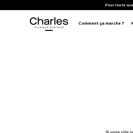
Pour toute que
Comment ça marche ?
Pr
Santé sexuelle
Éj
Poids
Ba
I
Troubles du sommeil
Tr
I
Fertilité masculine
Bo
Chute de cheveux
Si votre ville 