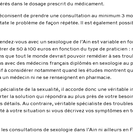
dérés dans le dosage prescrit du médicament.
réconisent de prendre une consultation au minimum 3 moi
tate le problème de façon répétée. Il est également possi
endez-vous avec un sexologue de l’Ain est variable en fon
ifférer de 50 à 100 euros en fonction du type de praticien
s que tout le monde devrait pouvoir remédier à ses trou
 avec des médecins français diplômés en sexologie au pri
arif à considérer notamment quand les études montrent 
à un médecin ni ne se renseignent en pharmacie.
pécialiste de la sexualité, il accorde donc une véritable
ter la solution qui répondra au plus près de votre besoin
 détails. Au contraire, véritable spécialiste des troubles
é à votre situation si vous décrivez vos symptômes en t
es consultations de sexologie dans l’Ain ni ailleurs en Fr