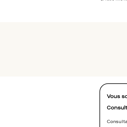
To
Programmes digitaux
Vous so
Consult
Consulta