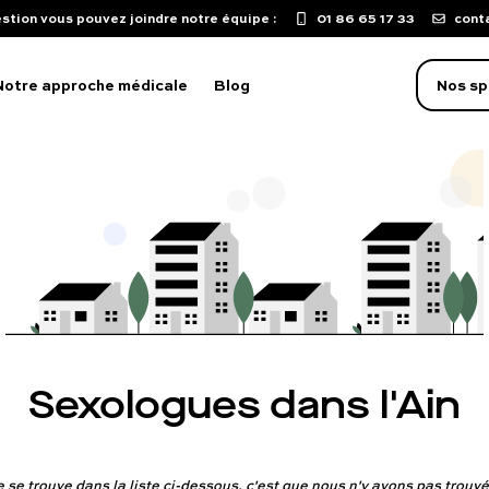
stion vous pouvez joindre notre équipe :
01 86 65 17 33
cont
Notre approche médicale
Blog
Nos sp
oblème d'érection
aculation précoce
isse de libido
mpuissance
oubles sexuels
Sexologues dans l'Ain
ST
uton sur le pénis
ne se trouve dans la liste ci-dessous, c'est que nous n'y avons pas trou