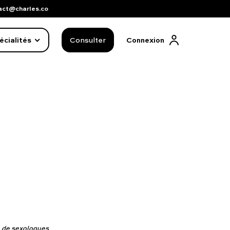
act@charles.co
écialités
Consulter
Connexion
FAQ complète
01 86 65 17 33
vé de sexologues