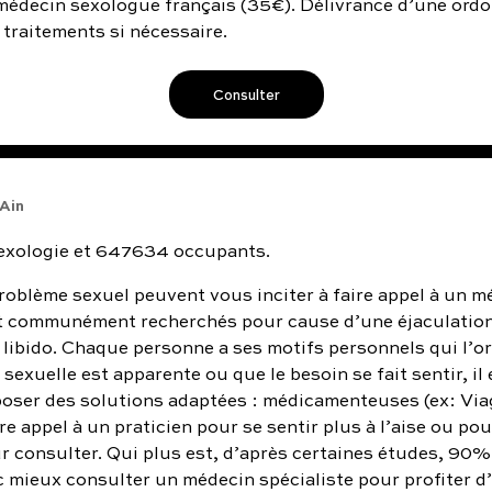
médecin sexologue français (
35
€). Délivrance d’une ord
traitements si nécessaire.
Consulter
'Ain
 sexologie et 647634 occupants.
oblème sexuel peuvent vous inciter à faire appel à un mé
t communément recherchés pour cause d’une éjaculation r
libido. Chaque personne a ses motifs personnels qui l’or
 sexuelle est apparente ou que le besoin se fait sentir, i
oposer des solutions adaptées : médicamenteuses (ex: Viagr
ire appel à un praticien pour se sentir plus à l’aise ou po
ur consulter. Qui plus est, d’après certaines études, 9
c mieux consulter un médecin spécialiste pour profiter d